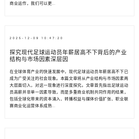
商业运作，我们可以更...
2025-12-09 10:47:20
探究现代足球运动员年薪居高不下背后的产业
结构与市场因素深层因
在全球体育产业的快速发展中，现代足球运动员年薪居高不下已
成为广受关注的社会现象。本篇文章将从产业结构与市场因素两
大层面切入，对这一现象进行深度探究。文章首先指出足球运动
员高薪并非单一因素导致，而是多重商业机制共同作用的结果，
包括全球化带来的资本涌入、转播权益与媒体价值扩张、职业联
赛商业化运营体系成熟...