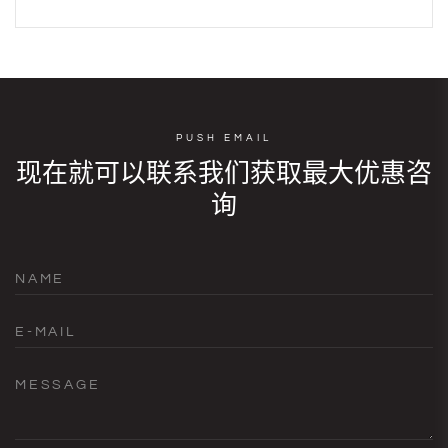
PUSH EMAIL
现在就可以联系我们获取最大优惠咨
询
NAME
E-MAIL
MESSAGE