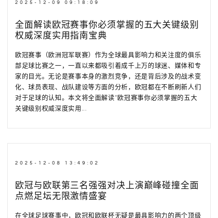
2025-12-09 09:18:09
全面解读欧冠赛事你必须掌握的五大关键级别
权威深度实用指南宝典
欧冠赛事（欧洲冠军联赛）作为全球最具影响力和关注度的俱乐
部足球比赛之一，一直以来都吸引着成千上万的球迷、媒体和专
家的目光。无论是赛事本身的激烈竞争，还是背后涉及的战术变
化、球员表现、战队建设等方面的分析，欧冠都在不断刷新人们
对于足球的认知。本文将全面解读“欧冠赛事你必须掌握的五大
关键级别权威深度实用...
2025-12-08 13:49:02
欧冠与欧联第三名强强对决上演巅峰碰撞全面
点燃足坛无限激情盛宴
在全球足球赛事中，欧冠和欧联杯无疑是最具影响力的两个顶级