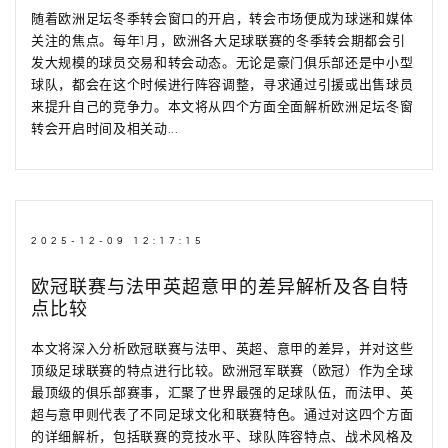
随着欧洲足坛冬季转会窗口的开启，转会市场便成为球迷和媒体
关注的焦点。每年1月，欧洲各大足球联赛的冬季转会期都会引
发大规模的球员交易和转会动态。无论是豪门俱乐部还是中小型
球队，都会在这个时候进行阵容调整，寻求通过引援或出售球员
来提升自己的竞争力。本文将从四个方面全面解析欧洲足坛冬窗
转会开启时间及相关动...
2025-12-09 12:17:15
欧冠联赛与法甲英超意甲的差异解析及各自特
点比较
本文将深入分析欧冠联赛与法甲、英超、意甲的差异，并对这些
顶级足球联赛的特点进行比较。欧洲冠军联赛（欧冠）作为全球
最顶级的俱乐部赛事，汇聚了世界最强的足球队伍，而法甲、英
超与意甲则代表了不同足球文化和联赛特色。通过对这四个方面
的详细解析，包括联赛的竞技水平、球队阵容特点、战术风格及