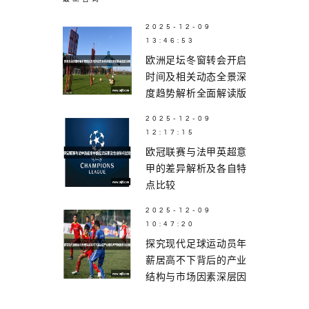
2025-12-09
13:46:53
欧洲足坛冬窗转会开启
时间及相关动态全景深
度趋势解析全面解读版
2025-12-09
12:17:15
欧冠联赛与法甲英超意
甲的差异解析及各自特
点比较
2025-12-09
10:47:20
探究现代足球运动员年
薪居高不下背后的产业
结构与市场因素深层因