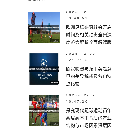
2025-12-09
13:46:53
欧洲足坛冬窗转会开启
时间及相关动态全景深
度趋势解析全面解读版
2025-12-09
12:17:15
欧冠联赛与法甲英超意
甲的差异解析及各自特
点比较
2025-12-09
10:47:20
探究现代足球运动员年
薪居高不下背后的产业
结构与市场因素深层因