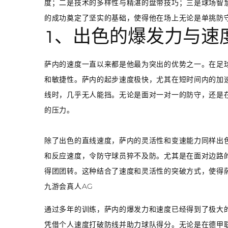
度；二是技术的多样性与精湛的盘带技巧；三是球场智
的成功奠定了坚实的基础，使得他在场上无论是单挑防
1、出色的爆发力与速
萨内的速度一直以来都是他最为突出的优势之一。在足
和敏捷性。萨内的起步速度极快，尤其在短时间内的加
线时，几乎无人能挡。无论是面对一对一的防守，还是
的压力。
除了出色的直线速度，萨内的灵活性和变速能力同样出
和反应速度，令防守球员猝不及防。尤其是在面对边路
得团团转。这种结合了速度和灵活性的突破方式，使得
九游会真人AG
通过多年的训练，萨内的爆发力和速度已经得到了极大
凭借个人速度打破防线并助力球队得分。无论是在德甲