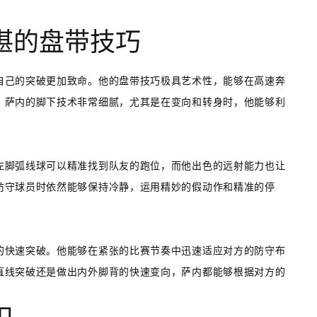
湛的盘带技巧
自己的突破更加致命。他的盘带技巧极具艺术性，能够在高速奔
。萨内的脚下技术非常细腻，尤其是在变向和转身时，他能够利
。
左脚弧线球可以精准找到队友的跑位，而他出色的远射能力也让
防守球员时依然能够保持冷静，运用精妙的假动作和精准的停
的快速突破。他能够在紧张的比赛节奏中迅速适应对方的防守布
直线突破还是做出内外脚背的快速变向，萨内都能够根据对方的