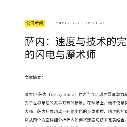
公司新闻
2024-12-08 12:21:40
萨内：速度与技术的完
的闪电与魔术师
文章摘要：
莱罗伊·萨内（Leroy Sané）作为当今足球界最
为了世界足坛的炙手可热的新星。在球场上，他不仅是
大师。萨内的成功离不开他出色的身体素质、精准的控
将从四个方面详细分析萨内如何将速度与技术完美结合，