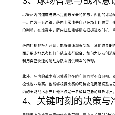
3、球场智慧与战术意
尽管萨内的速度与技术是他最显著的优势，但他的球场
一。作为一名边锋，萨内非常清楚自己在场上的位置与
的判断。在比赛中，萨内往往能够精准把握进攻时机，
萨内的视野极为开阔，能够迅速观察到场上其他球员的
而是更多地思考如何与队友进行配合，如何为队友创造
利用自己快速的跑动为队友提供精准的传球。
此外，萨内的战术意识使得他在防守端同样不容忽视。
极性也非常高。他能够根据比赛的局势变化灵活调整自
内的全能战术素养让他不仅是一名极具威胁的进攻球员
4、关键时刻的决策与
足球场上的比赛节奏常常变化莫测，萨内在关键时刻的