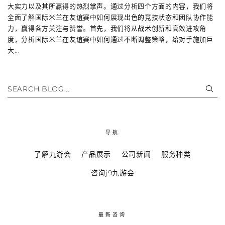
大实力以及其所赢得的热烈掌声。通过分析四个方面的内容，我们将
全面了解国际米兰在友谊赛中如何展现出色的竞技状态和团队协作能
力，赢得各方关注与赞誉。首先，我们将从战术创新和高效进攻角
度，分析国际米兰在友谊赛中如何通过不断调整策略，给对手施加巨
大...
SEARCH BLOG...
导航
了解九游会
产品展示
公司新闻
服务种类
咨询j9九游会
最新咨询