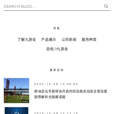
SEARCH BLOG...
导航
了解九游会
产品展示
公司新闻
服务种类
咨询j9九游会
最新咨询
2025-12-09 13:46:53
欧洲足坛冬窗转会开启时间及相关动态全景深度
趋势解析全面解读版
2025-12-09 12:17:15