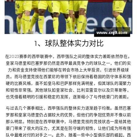
1、球队整体实力对比
在2023赛季的西甲联赛中，西甲强队之间的整体实力差距依然存在。
皇家马德里和巴塞罗那仍然是西甲最具竞争力的球队之一，他们的实
力和资金支持使得他们能够在转会市场上大举投资，引进世界级球
员。而马德里竞技在西蒙尼的带领下依旧保持着稳固的防守体系和强
硬的比赛风格，虽不如皇马和巴萨那样充满明星，但其球队的凝聚力
和韧性非常强。其他球队如皇家社会、比利亚雷亚尔以及贝蒂斯等，
也凭借着精明的引援和稳定的发挥，逐渐缩小了与传统豪门的差距。
与过去几个赛季相比，西甲强队的整体实力逐渐趋于均衡。虽然巴塞
罗那和皇家马德里仍占据较大的优势，但他们的争冠优势并不像以前
那么明显。特别是在西甲联赛中，马德里竞技的竞技状态一度给其他
豪门带来了很大的压力，尤其是在防守端的韧性，让他们成为所有强
队中最难对付的对手之一。此外，随着一些中小型俱乐部的崛起，西