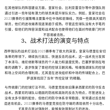
在其他球队的阵容建设方面，皇家社会、比利亚雷亚尔等中游强队则
通过引进一些年轻有潜力的球员来提升球队实力。例如，皇家社会在
2023赛季的引援策略主要集中在中场和前锋线，凭借一些颇具天赋的
球员，他们的进攻端表现逐渐趋于成熟。尽管这些球队没有大手笔的
引援，但他们的阵容深度和战术配合也使得他们在面对传统豪门时并
不容易被击败。
3、战术打法的演变与特点
西甲强队的战术打法在2023赛季有了很大的演变。皇家马德里在安切
洛蒂的带领下，继续执行高压、快速反击的战术，这一战术充分发挥
了本泽马、维尼修斯等球员的个人能力和速度优势。巴塞罗那则在哈
维的调教下，逐步恢复了曾经的控球王朝风格。哈维强调球队的控球
和场上空间的合理利用，尤其是在进攻组织和中场的传球配合上，巴
萨逐渐找回了当年“传控足球”的精髓。
与传统豪门的控球打法不同，马德里竞技依旧秉承西蒙尼的防守反击
战术。西蒙尼的球队以稳固的防线和高效的反击为特点，尽管进攻上
没有太多华丽的配合，但他们的防守体系非常稳固，常常通过反击制
造进攻机会。2023赛季的马德里竞技在防守端的表现依然十分出色，
尤其是在面对强敌时，能够有效限制对方的进攻。