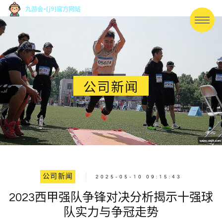
公司新闻
公司新闻
2025-05-10 09:15:43
2023西甲强队争锋对决分析揭示十强球
队实力与争冠走势