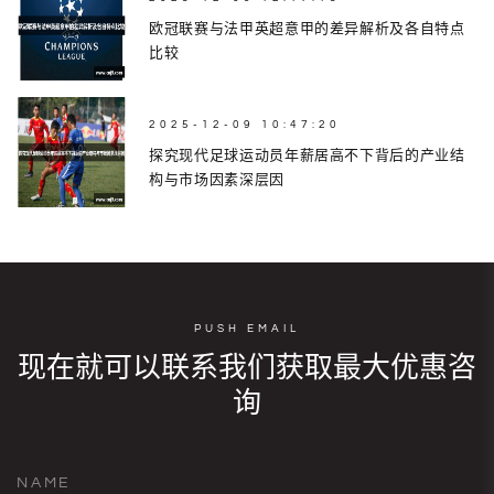
欧冠联赛与法甲英超意甲的差异解析及各自特点
比较
2025-12-09 10:47:20
探究现代足球运动员年薪居高不下背后的产业结
构与市场因素深层因
PUSH EMAIL
现在就可以联系我们获取最大优惠咨
询
NAME