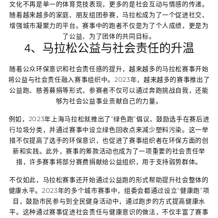
文化不再是单一的体育竞技表现，更多的是社会互动与情感的传递。
随着越来越多的家庭、朋友组团参赛，马拉松成为了一个促进社交、
增强城市凝聚力的平台。赛事中的跑者不仅是为了个人成绩，更是为
了公益、为了团体的共同目标。
4、马拉松公益与社会责任的升温
随着公众环保意识和社会责任感的提升，越来越多的马拉松赛事开始
将公益与社会责任融入赛事组织中。2023年，越来越多的赛事推出了
公益跑、慈善募捐等形式，参赛者不仅可以通过奔跑挑战自我，还能
够为社会公益事业贡献自己的力量。
例如，2023年上海马拉松就推出了“绿色跑”倡议，鼓励选手在赛后进
行垃圾分类，并通过赛事中设立绿色回收点来减少塑料污染。这一举
措不仅提高了选手的环保意识，也促进了赛事组织者在环保方面的创
新和实践。此外，赛事的筹款活动也成为了一项重要的社会责任举
措，许多赛事将部分赛费捐献给公益组织，用于支持弱势群体。
不仅如此，马拉松赛事还开始通过公益跑的形式帮助提升社会整体的
健康水平。2023年的多个城市赛事中，组委会都通过设立“健康跑”项
目，鼓励市民参与到全民健身活动中，通过跑步的方式提高健康水
平。这种通过赛事促进社会责任与健康意识的做法，不仅丰富了赛事