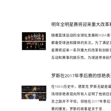
明年全明星赛将迎来重大改革
随着篮球运动的全球化发展和NBA
都备受球迷和媒体的关注。为了满足
星赛将迎来一系列重大的改革和创新
互动和赛事的娱乐性，为球迷带来前所未
罗斯在2017年季后赛的惊艳
在NBA历史中，德里克·罗斯无疑是
场场惊艳表现向所有人证明了他依旧
苏之路并不平坦，但他在2017年季
赛的爆发，罗斯的故事是关于坚...