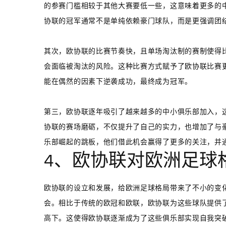
的参赛门槛相较于其他大赛要低一些，这意味着更多的
协联的冠军通常不是单纯依赖豪门球队，而是更强调团
其次，欧协联的比赛节奏快，且单场淘汰制的赛制使得
会面临被淘汰的风险。这种比赛方式赋予了欧协联比赛
能在偶然的因素下逆袭成功，最终成为冠军。
第三，欧协联逐年吸引了越来越多的中小俱乐部加入，
协联的赛场磨砺，不仅提升了自己的实力，也增加了与
乐部崛起的跳板，他们借此机会赢得了更多的关注，并
4、欧协联对欧洲足球
欧协联的设立和发展，给欧洲足球格局带来了不小的变
会。相比于传统的欧冠和欧联，欧协联为这些球队提供
高下。这使得欧协联逐渐成为了这些俱乐部实现自我突