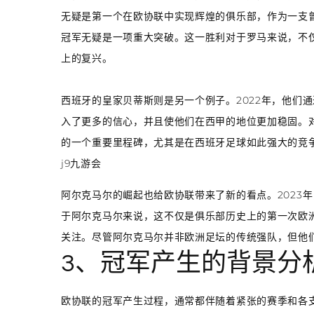
无疑是第一个在欧协联中实现辉煌的俱乐部，作为一支曾
冠军无疑是一项重大突破。这一胜利对于罗马来说，不
上的复兴。
西班牙的皇家贝蒂斯则是另一个例子。2022年，他们
入了更多的信心，并且使他们在西甲的地位更加稳固。
的一个重要里程碑，尤其是在西班牙足球如此强大的竞
j9九游会
阿尔克马尔的崛起也给欧协联带来了新的看点。2023
于阿尔克马尔来说，这不仅是俱乐部历史上的第一次欧
关注。尽管阿尔克马尔并非欧洲足坛的传统强队，但他
3、冠军产生的背景分
欧协联的冠军产生过程，通常都伴随着紧张的赛季和各