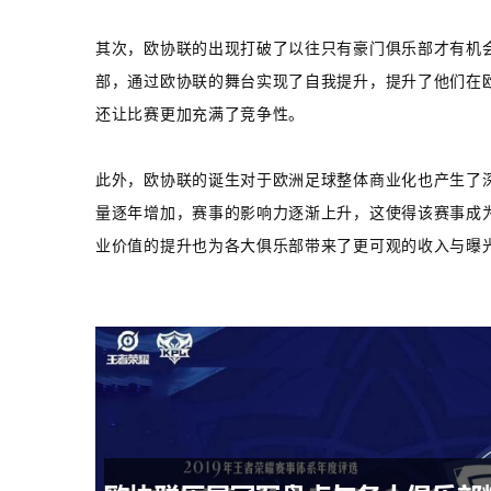
其次，欧协联的出现打破了以往只有豪门俱乐部才有机
部，通过欧协联的舞台实现了自我提升，提升了他们在
还让比赛更加充满了竞争性。
此外，欧协联的诞生对于欧洲足球整体商业化也产生了
量逐年增加，赛事的影响力逐渐上升，这使得该赛事成
业价值的提升也为各大俱乐部带来了更可观的收入与曝