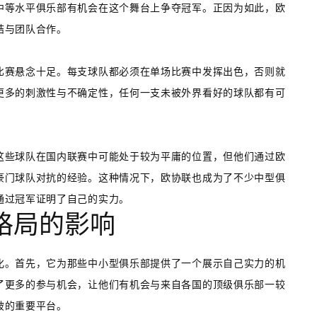
中等水平俱乐部有机会在这个舞台上争夺冠军。正因为如此，欧
结与团队合作。
比赛悬念十足。每支球队都必须在单场比赛中发挥出色，否则就
更多的刺激性与不确定性，任何一支未被外界看好的球队都有可
这些球队在国内联赛中可能处于较为平庸的位置，但他们通过欧
豪门球队对抗的经验。这种情况下，欧协联也成为了不少中型俱
通过冠军证明了自己的实力。
格局的影响
化。首先，它为那些中小型俱乐部提供了一个展示自己实力的机
了更多的参与机会，让他们有机会与来自各国的顶级俱乐部一较
破的重要平台。