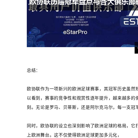
总结：
欧协联作为一项新兴的欧洲足球赛事，其冠军历史虽然
以看到，赛事的竞争性和观赏性逐年提升，越来越多的
刻。无论是罗马、贝蒂斯，还是阿尔克马尔，每一支冠
同时，欧协联的设立也深刻影响了欧洲足球的格局，它
上欧洲舞台。这不仅使得欧洲足球更加多元化，