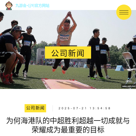
公司新闻
公司新闻
2025-07-21 13:54:58
为何海港队的中超胜利超越一切成就与
荣耀成为最重要的目标