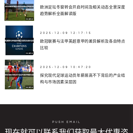
欧洲足坛冬窗转会开启时间及相关动态全景深度
趋势解析全面解读版
2025-12-09 12:17:15
欧冠联赛与法甲英超意甲的差异解析及各自特点
比较
2025-12-09 10:47:20
探究现代足球运动员年薪居高不下背后的产业结
构与市场因素深层因
PUSH EMAIL
现在就可以联系我们获取最大优惠咨