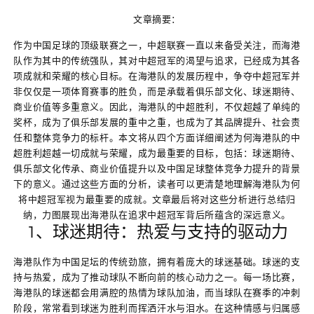
文章摘要：
作为中国足球的顶级联赛之一，中超联赛一直以来备受关注，而海港
队作为其中的传统强队，其对中超冠军的渴望与追求，已经成为其各
项成就和荣耀的核心目标。在海港队的发展历程中，争夺中超冠军并
非仅仅是一项体育赛事的胜负，而是承载着俱乐部文化、球迷期待、
商业价值等多重意义。因此，海港队的中超胜利，不仅超越了单纯的
奖杯，成为了俱乐部发展的重中之重，也成为了其品牌提升、社会责
任和整体竞争力的标杆。本文将从四个方面详细阐述为何海港队的中
超胜利超越一切成就与荣耀，成为最重要的目标，包括：球迷期待、
俱乐部文化传承、商业价值提升以及中国足球整体竞争力提升的背景
下的意义。通过这些方面的分析，读者可以更清楚地理解海港队为何
将中超冠军视为最重要的成就。文章最后将对这些分析进行总结归
纳，力图展现出海港队在追求中超冠军背后所蕴含的深远意义。
1、球迷期待：热爱与支持的驱动力
海港队作为中国足坛的传统劲旅，拥有着庞大的球迷基础。球迷的支
持与热爱，成为了推动球队不断向前的核心动力之一。每一场比赛，
海港队的球迷都会用满腔的热情为球队加油，而当球队在赛季的冲刺
阶段，常常看到球迷为胜利而挥洒汗水与泪水。在这种情感与归属感