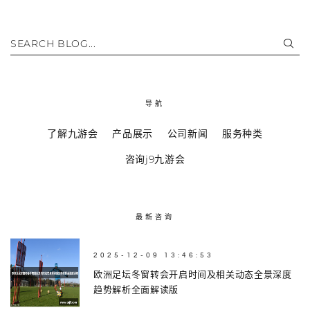
SEARCH BLOG...
导航
了解九游会
产品展示
公司新闻
服务种类
咨询j9九游会
最新咨询
2025-12-09 13:46:53
欧洲足坛冬窗转会开启时间及相关动态全景深度
趋势解析全面解读版