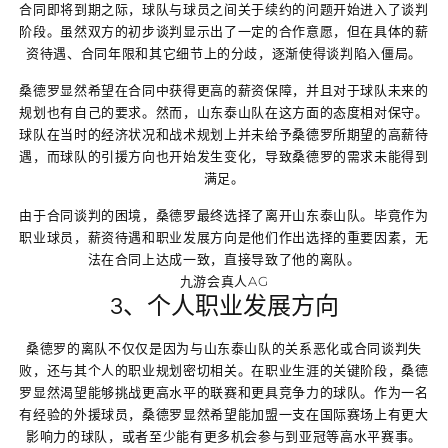
合同即将到期之际，球队与球员之间关于续约的问题开始进入了谈判
阶段。虽然双方的初步谈判显示出了一定的合作意愿，但在具体的薪
资待遇、合同年限和其它细节上的分歧，逐渐使得谈判陷入僵局。
桑德罗显然希望在合同中获得更高的薪资保障，并且对于球队未来的
规划也有自己的要求。然而，山东泰山队在这方面的态度相对保守。
球队在当时的经济状况和战术规划上并未给予桑德罗所期望的高薪待
遇，而球队的引援方向也开始发生变化，导致桑德罗的需求未能得到
满足。
由于合同谈判的困境，桑德罗最终选择了离开山东泰山队。毕竟作为
职业球员，薪资待遇和职业发展方向是他们作出选择的重要因素，无
法在合同上达成一致，直接导致了他的离队。
九游会真人AG
3、个人职业发展方向
桑德罗的离队不仅仅是因为与山东泰山队的关系恶化或合同谈判失
败，还与其个人的职业规划密切相关。在职业生涯的关键阶段，桑德
罗显然渴望能够挑战更高水平的联赛和更具竞争力的球队。作为一名
有经验的外援球员，桑德罗显然希望能加盟一支在国际赛场上有更大
影响力的球队，或者至少能有更多机会参与到亚冠等高水平赛事。