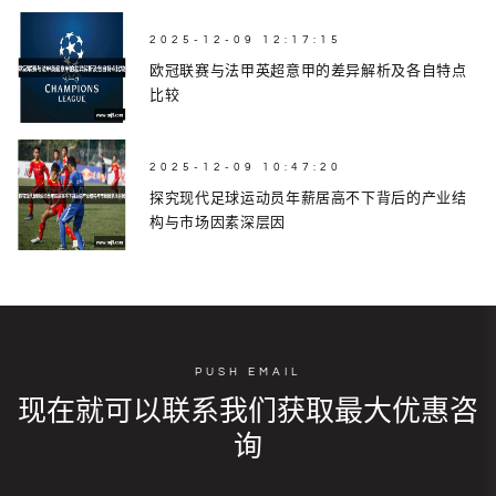
2025-12-09 12:17:15
欧冠联赛与法甲英超意甲的差异解析及各自特点
比较
2025-12-09 10:47:20
探究现代足球运动员年薪居高不下背后的产业结
构与市场因素深层因
PUSH EMAIL
现在就可以联系我们获取最大优惠咨
询