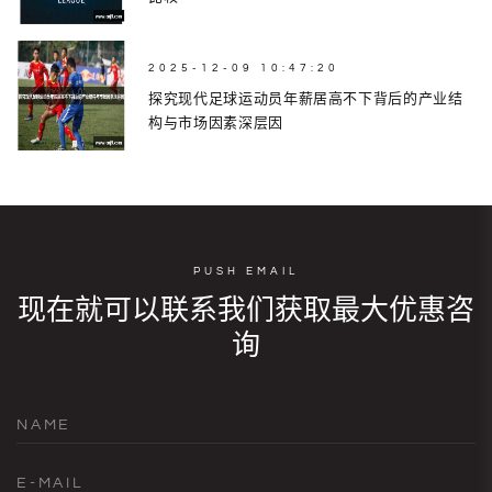
2025-12-09 10:47:20
探究现代足球运动员年薪居高不下背后的产业结
构与市场因素深层因
PUSH EMAIL
现在就可以联系我们获取最大优惠咨
询
NAME
E-MAIL