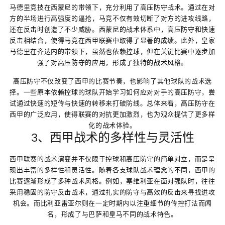
马德里竞技在西蒙尼的带领下，充分利用了高压防守战术。通过在对
方的半场进行高强度的逼抢，马竞不仅有效切断了对方的进攻线路，
还在反击时创造了不少威胁。西蒙尼的战术体系中，高压防守和快速
反击相结合，使得马竞在西甲联赛中取得了显著的成绩。此外，皇家
马德里在齐达内的带领下，虽然也依赖控球，但在关键比赛中逐步加
强了对高压防守的应用，形成了独特的战术风格。
高压防守不仅改变了西甲的比赛节奏，也影响了其他球队的战术选
择。一些原本依赖控球的球队开始学习如何应对对手的高压防守，尝
试通过快速的短传与快速的转移来打破防线。总体来看，高压防守在
西甲的广泛应用，使得联赛的对抗更加激烈，也为观众提供了更多样
化的战术体验。
3、西甲战术的多样性与灵活性
西甲联赛的战术演变并不仅限于控球和高压防守的简单对立，而是呈
现出丰富的多样性和灵活性。随着各支球队战术理念的不同，西甲的
比赛逐渐形成了多种战术风格。例如，塞维利亚在面对强队时，往往
采用稳固的防守反击战术，通过扎实的防守与高效的反击来寻找进攻
机会。而比利亚雷亚尔则在一定时期内以注重细节的传控打法而闻
名，形成了与巴萨和皇马不同的战术特色。