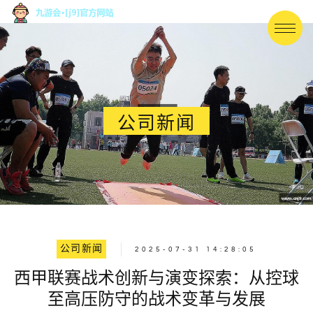
公司新闻
公司新闻
2025-07-31 14:28:05
西甲联赛战术创新与演变探索：从控球
至高压防守的战术变革与发展