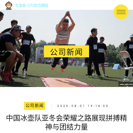
公司新闻
公司新闻
2025-08-01 14:16:00
中国冰壶队亚冬会荣耀之路展现拼搏精
神与团结力量