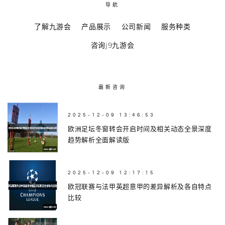
导航
了解九游会
产品展示
公司新闻
服务种类
咨询j9九游会
最新咨询
2025-12-09 13:46:53
欧洲足坛冬窗转会开启时间及相关动态全景深度
趋势解析全面解读版
2025-12-09 12:17:15
欧冠联赛与法甲英超意甲的差异解析及各自特点
比较