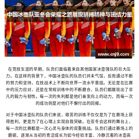
在竞技生涯的早期，队员们面临着来自其他国家冰壶强队的巨大压
力。在这样的背景下，中国冰壶队的队员们并未气馁，反而通过不断
的努力和坚持，在技战术上不断向世界一流水平靠拢。无论是在比赛
中的压力应对，还是在常规训练中的不断磨合，队员们都展现出了非
凡的毅力与韧性。每一次的失利都是他们奋发向上的动力，而每一次
的成功则是对他们不懈付出的回报。
对于中国冰壶队的队员们来说，艰苦的训练不仅仅是为了在赛场上获
得胜利，更是为了在心理上实现自我突破。在亚冬会这样的舞台上，
每一次的比赛都是一次心灵与身体的双重挑战。队员们通过赛场上的
磨砺，逐渐从当初的青涩成长为如今经验丰富、冷静沉着的冰壶高