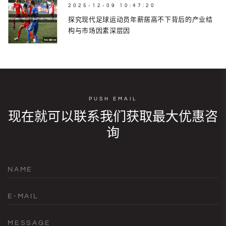
2025-12-09 10:47:20
探究现代足球运动员年薪居高不下背后的产业结
构与市场因素深层因
PUSH EMAIL
现在就可以联系我们获取最大优惠咨
询
NAME
E-MAIL
MESSAGE