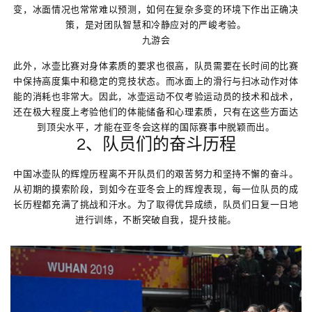
变，冰面情况也常常难以预测，如何在复杂多变的环境下作出正确决
策，是对团队智慧和冷静应对的严峻考验。
九游会
此外，冰壶比赛对身体素质的要求也很高，队员需要在长时间的比赛
中保持高度集中和稳定的竞技状态。而冰面上的滑行与扫冰动作对体
能的消耗也非常大。因此，冰壶运动不仅考验运动员的技术和战术，
还在极大程度上考验他们的体能储备和心理素质，只有在这些方面达
到顶尖水平，才能在亚冬会这样的国际赛事中脱颖而出。
2、队员们的奋斗历程
中国冰壶队的辉煌历程离不开队员们的艰苦努力和坚持不懈的奋斗。
从初期的摸索阶段，到如今在亚冬会上的辉煌表现，每一位队员的成
长历程都充满了挑战和汗水。为了取得优异成绩，队员们日复一日地
进行训练，不断突破自我，提升技能。