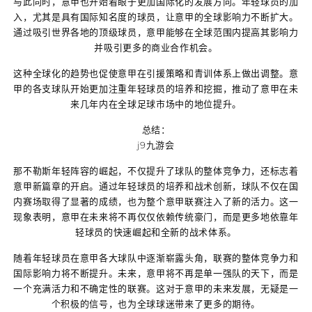
与此同时，意甲也开始着眼于更加国际化的发展方向。年轻球员的加
入，尤其是具有国际知名度的球员，让意甲的全球影响力不断扩大。
通过吸引世界各地的顶级球员，意甲能够在全球范围内提高其影响力
并吸引更多的商业合作机会。
这种全球化的趋势也促使意甲在引援策略和青训体系上做出调整。意
甲的各支球队开始更加注重年轻球员的培养和挖掘，推动了意甲在未
来几年内在全球足球市场中的地位提升。
总结：
j9九游会
那不勒斯年轻阵容的崛起，不仅提升了球队的整体竞争力，还标志着
意甲新篇章的开启。通过年轻球员的培养和战术创新，球队不仅在国
内赛场取得了显著的成绩，也为整个意甲联赛注入了新的活力。这一
现象表明，意甲在未来将不再仅仅依赖传统豪门，而是更多地依靠年
轻球员的快速崛起和全新的战术体系。
随着年轻球员在意甲各大球队中逐渐崭露头角，联赛的整体竞争力和
国际影响力将不断提升。未来，意甲将不再是单一强队的天下，而是
一个充满活力和不确定性的联赛。这对于意甲的未来发展，无疑是一
个积极的信号，也为全球球迷带来了更多的期待。