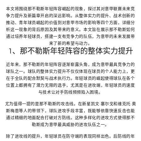
本文将围绕那不勒斯年轻阵容崛起的现象，探讨其对意甲联赛未来竞
争力提升及新篇章开启的深远影响。从整体实力的提升、战术创新的
推动、青年球员崛起的价值到对意甲市场的影响等四个方面，详细分
析这一现象的背后原因及其带来的意义。本文旨在展示那不勒斯如何
通过培养年轻球员，搭建一支有竞争力的队伍，为意甲的未来发展带
来了新的希望与动力。
1、那不勒斯年轻阵容的整体实力提升
近年来，那不勒斯的年轻阵容逐渐崭露头角，成为意甲最具竞争力的
球队之一。球队的整体实力提升不仅仅体现在球员的个人能力上，更
在于全队的配合默契与战术执行力。年轻球员的崛起使得球队在各个
位置上都拥有了潜力无限的选手，尤其是在进攻端，年轻球员的速度
与技术让对手防线频频陷入困境。
尤为值得一提的是那不勒斯的攻击线。在新星凯文·塞尔戈和维克托·奥
斯梅恩等人的带领下，球队进攻手段丰富，既能够依靠快速反击也能
通过精细的地面配合打破对方防线。这种多样化的进攻方式使得那不
勒斯成为意甲最具威胁的进攻队伍之一。
除了进攻线的提升，年轻球员在防守端的表现同样出色。后防线的年