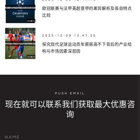
欧冠联赛与法甲英超意甲的差异解析及各自特点
比较
2025-12-09 10:47:20
探究现代足球运动员年薪居高不下背后的产业结
构与市场因素深层因
PUSH EMAIL
现在就可以联系我们获取最大优惠咨
询
NAME