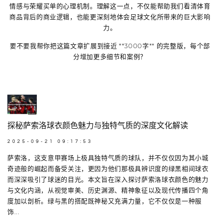
情感与荣耀买单的心理机制。理解这一点，不仅能帮助我们看清体育
商品背后的商业逻辑，也能更深刻地体会足球文化所带来的巨大影响
力。
要不要我帮你把这篇文章扩展到接近 **3000字** 的完整版，每个部
分增加更多细节和案例？
探秘萨索洛球衣颜色魅力与独特气质的深度文化解读
2025-09-21 09:17:53
萨索洛，这支意甲赛场上极具独特气质的球队，并不仅仅因为其小城
奇迹般的崛起而备受关注，更因为他们那极具辨识度的绿黑相间球衣
而深深吸引了球迷的目光。本文旨在深入探讨萨索洛球衣颜色的魅力
与文化内涵，从视觉审美、历史渊源、精神象征以及现代传播四个角
度加以剖析。绿与黑的搭配既神秘又充满力量，它不仅仅是一种服
饰...