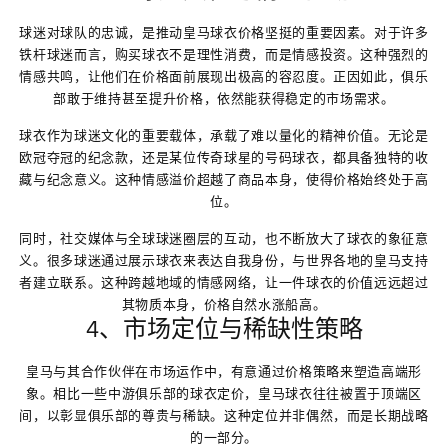
球迷对球队的忠诚，是推动皇马球衣价格坚挺的重要因素。对于许多
铁杆球迷而言，购买球衣不是理性消费，而是情感投资。这种强烈的
情感共鸣，让他们在价格面前展现出极高的容忍度。正因如此，俱乐
部敢于维持甚至提升价格，依然能获得稳定的市场需求。
球衣作为球迷文化的重要载体，承载了难以量化的精神价值。无论是
欧冠夺冠的纪念款，还是某位传奇球星的号码球衣，都具备独特的收
藏与纪念意义。这种情感溢价超越了商品本身，使得价格始终处于高
位。
同时，社交媒体与全球球迷圈层的互动，也不断放大了球衣的象征意
义。很多球迷通过展示球衣来表达自我身份，与世界各地的皇马支持
者建立联系。这种跨越地域的情感网络，让一件球衣的价值远远超过
其物质本身，价格自然水涨船高。
4、市场定位与稀缺性策略
皇马与其合作伙伴在市场运作中，有意通过价格策略来塑造高端形
象。相比一些中游俱乐部的球衣定价，皇马球衣往往被置于顶端区
间，以彰显俱乐部的尊贵与稀缺。这种定位并非偶然，而是长期战略
的一部分。