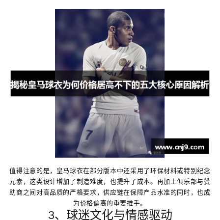
值得注意的是，皇马球衣在部分版本中还采用了环保材料或特别纪念
元素，这类设计增加了制造难度，也提升了成本。再加上俱乐部与赞
助商之间对高品质的严格要求，供应链在保障产品水准的同时，也成
为价格偏高的重要推手。
3、球迷文化与情感驱动