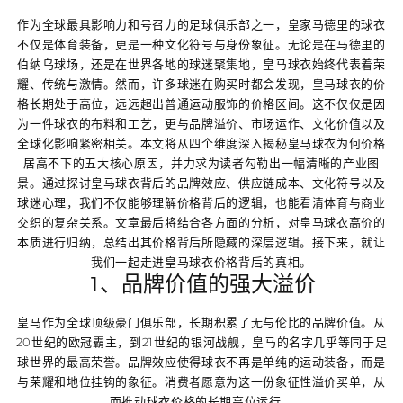
作为全球最具影响力和号召力的足球俱乐部之一，皇家马德里的球衣
不仅是体育装备，更是一种文化符号与身份象征。无论是在马德里的
伯纳乌球场，还是在世界各地的球迷聚集地，皇马球衣始终代表着荣
耀、传统与激情。然而，许多球迷在购买时都会发现，皇马球衣的价
格长期处于高位，远远超出普通运动服饰的价格区间。这不仅仅是因
为一件球衣的布料和工艺，更与品牌溢价、市场运作、文化价值以及
全球化影响紧密相关。本文将从四个维度深入揭秘皇马球衣为何价格
居高不下的五大核心原因，并力求为读者勾勒出一幅清晰的产业图
景。通过探讨皇马球衣背后的品牌效应、供应链成本、文化符号以及
球迷心理，我们不仅能够理解价格背后的逻辑，也能看清体育与商业
交织的复杂关系。文章最后将结合各方面的分析，对皇马球衣高价的
本质进行归纳，总结出其价格背后所隐藏的深层逻辑。接下来，就让
我们一起走进皇马球衣价格背后的真相。
1、品牌价值的强大溢价
皇马作为全球顶级豪门俱乐部，长期积累了无与伦比的品牌价值。从
20世纪的欧冠霸主，到21世纪的银河战舰，皇马的名字几乎等同于足
球世界的最高荣誉。品牌效应使得球衣不再是单纯的运动装备，而是
与荣耀和地位挂钩的象征。消费者愿意为这一份象征性溢价买单，从
而推动球衣价格的长期高位运行。