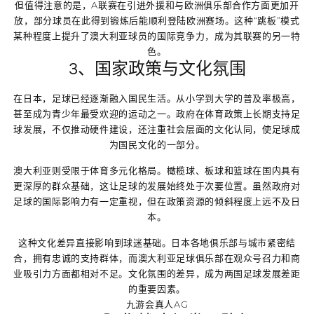
但值得注意的是，A联赛在引进外援和与欧洲俱乐部合作方面更加开
放，部分球员在此得到锻炼后能顺利登陆欧洲赛场。这种“跳板”模式
某种程度上提升了澳大利亚球员的国际竞争力，成为其联赛的另一特
色。
3、国家政策与文化氛围
在日本，足球已经逐渐融入国民生活。从小学到大学的普及率极高，
甚至成为青少年最受欢迎的运动之一。政府在体育政策上长期支持足
球发展，不仅推动硬件建设，还注重社会层面的文化认同，使足球成
为国民文化的一部分。
澳大利亚则受限于体育多元化格局。橄榄球、板球和篮球在国内具有
更深厚的群众基础，这让足球的发展始终处于次要位置。虽然政府对
足球的国际影响力有一定重视，但在政策资源的倾斜程度上远不及日
本。
这种文化差异直接影响到球迷基础。日本各地俱乐部与城市紧密结
合，拥有忠诚的支持群体，而澳大利亚足球俱乐部在观众号召力和商
业吸引力方面都相对不足。文化氛围的差异，成为两国足球发展差距
的重要因素。
九游会真人AG