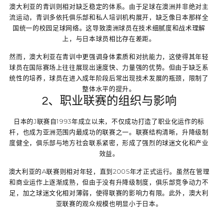
澳大利亚的青训则相对缺乏稳定的体系。由于足球在澳洲并非绝对主
流运动，青训多依托俱乐部和私人培训机构展开，缺乏像日本那样全
国统一的校园足球网络。这导致澳洲球员在技术细腻度和战术理解
上，与日本球员相比存在差距。
然而，澳大利亚在青训中更强调身体素质和对抗能力，这使得其年轻
球员在国际赛场上往往展现出速度快、力量强的优势。但由于缺乏系
统性的培养，球员在进入成年阶段后常出现技术发展的瓶颈，限制了
整体水平的提升。
2、职业联赛的组织与影响
日本的J联赛自1993年成立以来，不仅成功打造了职业化运作的标
杆，也成为亚洲范围内最成功的联赛之一。联赛结构清晰，升降级制
度健全，俱乐部与地方社会联系紧密，形成了强烈的球迷文化和产业
效益。
澳大利亚的A联赛则相对年轻，直到2005年才正式运行。虽然在管理
和商业运作上逐渐成熟，但由于没有升降级制度，俱乐部竞争动力不
足，加之球迷文化相对薄弱，使得联赛的影响力有限。此外，澳大利
亚联赛的观众规模也明显小于日本。