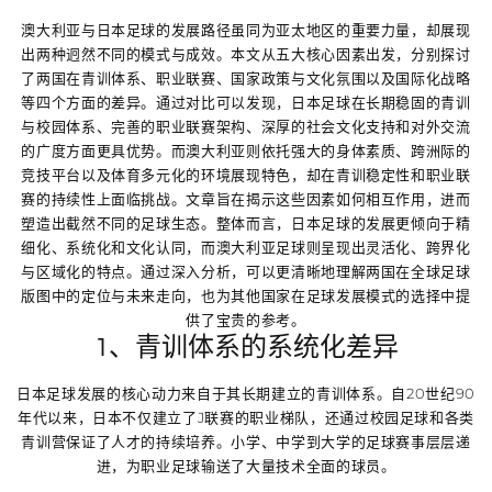
澳大利亚与日本足球的发展路径虽同为亚太地区的重要力量，却展现
出两种迥然不同的模式与成效。本文从五大核心因素出发，分别探讨
了两国在青训体系、职业联赛、国家政策与文化氛围以及国际化战略
等四个方面的差异。通过对比可以发现，日本足球在长期稳固的青训
与校园体系、完善的职业联赛架构、深厚的社会文化支持和对外交流
的广度方面更具优势。而澳大利亚则依托强大的身体素质、跨洲际的
竞技平台以及体育多元化的环境展现特色，却在青训稳定性和职业联
赛的持续性上面临挑战。文章旨在揭示这些因素如何相互作用，进而
塑造出截然不同的足球生态。整体而言，日本足球的发展更倾向于精
细化、系统化和文化认同，而澳大利亚足球则呈现出灵活化、跨界化
与区域化的特点。通过深入分析，可以更清晰地理解两国在全球足球
版图中的定位与未来走向，也为其他国家在足球发展模式的选择中提
供了宝贵的参考。
1、青训体系的系统化差异
日本足球发展的核心动力来自于其长期建立的青训体系。自20世纪90
年代以来，日本不仅建立了J联赛的职业梯队，还通过校园足球和各类
青训营保证了人才的持续培养。小学、中学到大学的足球赛事层层递
进，为职业足球输送了大量技术全面的球员。