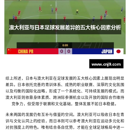
综上所述，日本与澳大利亚在足球发展的五大核心因素上展现出明显
差异。日本依托完善的青训体系、成熟的职业联赛、深厚的文化氛围
以及均衡的国际化战略，形成了一个系统化、可持续发展的模式。而
澳大利亚则依靠身体素质、跨洲际参赛机会以及开放的国际合作维持
竞争力，但受限于联赛和文化基础，整体发展不如日本稳健。
未来两国的发展仍有互补与借鉴的空间。澳大利亚可以吸收日本在青
训与文化认同上的经验，而日本则可以参考澳大利亚在运动多元化和
对抗强度上的特色。唯有结合各自优势，才能在全球足球格局中进一