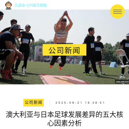
公司新闻
公司新闻
2025-09-21 16:38:51
澳大利亚与日本足球发展差异的五大核
心因素分析