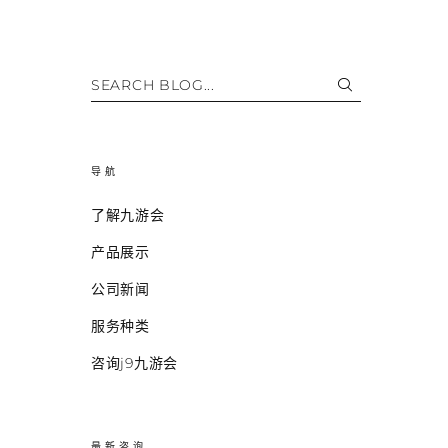
SEARCH BLOG...
导航
了解九游会
产品展示
公司新闻
服务种类
咨询j9九游会
最新咨询