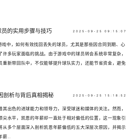
失球员的实用步骤与技巧
2025-09-25 09:15:07
)这款游戏中，如何有效找回丢失的球员，尤其是那些因合同到期、心
了许多玩家面临的挑战。由于游戏中的球员转会系统非常复杂，
员重新带回队中，不仅能够提升球队实力，还能节省资金，避免
因剖析与背后真相揭秘
2025-09-25 15:18:52
借其出色的进球能力和领导力，深受球迷和媒体的关注。然而，
顶尖水平，凯恩的年薪却一直处于相对偏低的位置，这一现象引
将从多个层面深入剖析凯恩年薪偏低的五大深层次原因，并揭示
...