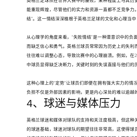
英格兰足球队在世界大赛中的屡败，某种程度上与其历史
能重现辉煌，尽管他们的实力和资源一直都不乏竞争力
结”。这一情结深深植根于英格兰足球的文化和心理当
从心理学的角度来看，“失败情结”是一种潜意识中的负
而缺乏信心和勇气。英格兰球员常常因为历史上的失利而
往往难以调整心态，导致比赛中的心理崩溃。例如，在2
中球员显得缺乏决断力，关键时刻的失误直接与他们的
这种心理上的“定势”让球员们即便在拥有强大实力的情
负担不仅是外部因素的影响，更是内心深处的难以逾越
4、球迷与媒体压力
英格兰球迷和媒体对球队的支持和关注度极高，但这种
的球迷基础，球迷对球队的期望往往非常高，这使得球