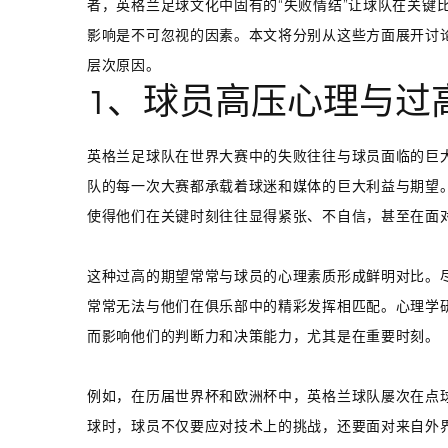
者，英格兰足球文化中固有的“失败情结”让球队在关键
影响是不可忽视的因素。本文将分别从这些方面展开讨
层次原因。
1、球员高压心理与过
英格兰足球队在世界大赛中的失败往往与球员面临的巨
队的每一次大赛都承载着球迷和媒体的巨大利益与期望
使得他们在关键时刻往往显得紧张、不自信，甚至在面
这种过高的期望常常与球员的心理素质形成鲜明对比。
常常无法与他们在俱乐部中的精彩发挥相匹配。心理学
而影响他们的判断力和决策能力，尤其是在重要时刻。
例如，在历届世界杯和欧洲杯中，英格兰球队屡次在点
球时，球员不仅要应对技术上的挑战，还要面对来自外