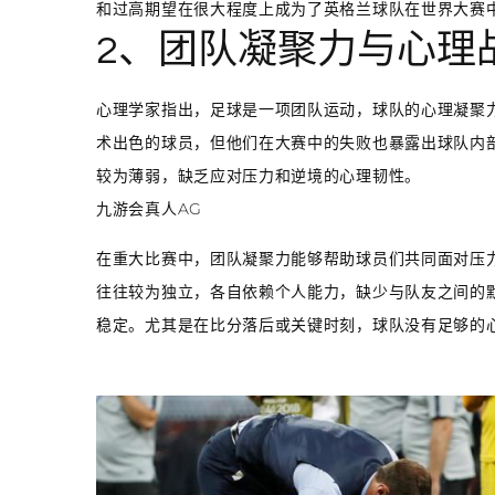
和过高期望在很大程度上成为了英格兰球队在世界大赛
2、团队凝聚力与心理
心理学家指出，足球是一项团队运动，球队的心理凝聚
术出色的球员，但他们在大赛中的失败也暴露出球队内
较为薄弱，缺乏应对压力和逆境的心理韧性。
九游会真人AG
在重大比赛中，团队凝聚力能够帮助球员们共同面对压
往往较为独立，各自依赖个人能力，缺少与队友之间的默
稳定。尤其是在比分落后或关键时刻，球队没有足够的