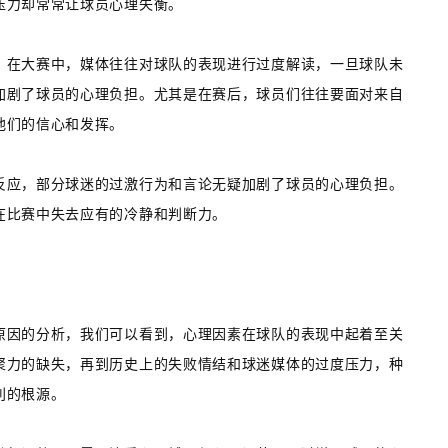
压力却常常让球员心理失衡。
。在大赛中，媒体往往对球队的表现进行过度解读，一旦球队未
加剧了球员的心理负担。尤其是在赛后，球员们往往要面对来自
他们的信心和发挥。
反应，部分球迷的过激行为和言论无疑加剧了球员的心理负担。
在比赛中失去应有的冷静和判断力。
原因的分析，我们可以看到，心理因素在球队的表现中起着至关
聚力的缺失，再到历史上的失败情结和球迷媒体的过度压力，种
利的根源。