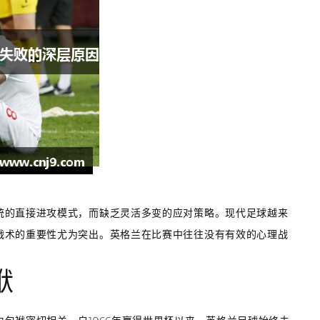
统的直接进攻模式，而缺乏灵活多变的应对策略。现代足球越来
战术的重要性尤为突出。英格兰在比赛中往往没有有效的心理战
。
袱