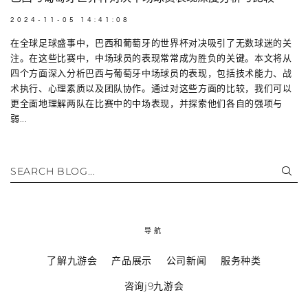
2024-11-05 14:41:08
在全球足球盛事中，巴西和葡萄牙的世界杯对决吸引了无数球迷的关
注。在这些比赛中，中场球员的表现常常成为胜负的关键。本文将从
四个方面深入分析巴西与葡萄牙中场球员的表现，包括技术能力、战
术执行、心理素质以及团队协作。通过对这些方面的比较，我们可以
更全面地理解两队在比赛中的中场表现，并探索他们各自的强项与
弱...
SEARCH BLOG...
导航
了解九游会
产品展示
公司新闻
服务种类
咨询j9九游会