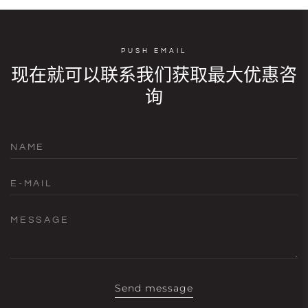
PUSH EMAIL
现在就可以联系我们获取最大优惠咨
询
NAME
E-MAIL
MESSAGE
Send message