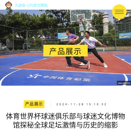
产品展示
产品展示
2024-11-28 15:10:32
体育世界杯球迷俱乐部与球迷文化博物
馆探秘全球足坛激情与历史的缩影