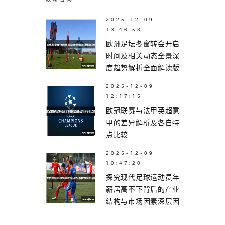
2025-12-09
13:46:53
欧洲足坛冬窗转会开启
时间及相关动态全景深
度趋势解析全面解读版
2025-12-09
12:17:15
欧冠联赛与法甲英超意
甲的差异解析及各自特
点比较
2025-12-09
10:47:20
探究现代足球运动员年
薪居高不下背后的产业
结构与市场因素深层因