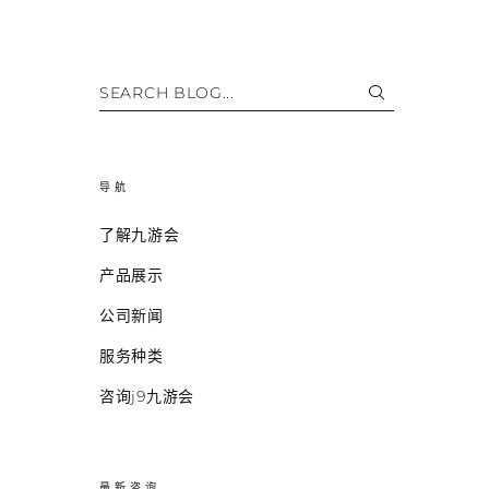
SEARCH BLOG...
导航
了解九游会
产品展示
公司新闻
服务种类
咨询j9九游会
最新咨询