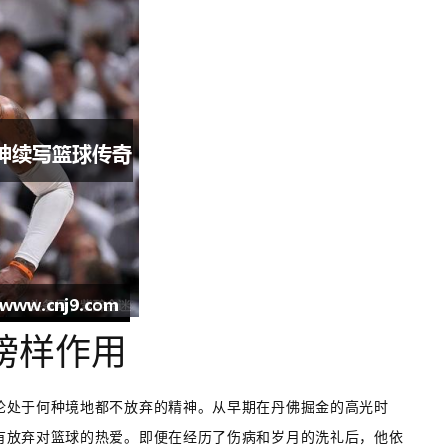
榜样作用
论处于何种境地都不放弃的精神。从早期在丹佛掘金的高光时
有放弃对篮球的热爱。即便在经历了伤病和岁月的洗礼后，他依