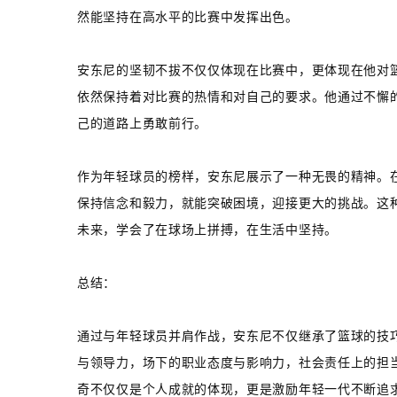
然能坚持在高水平的比赛中发挥出色。
安东尼的坚韧不拔不仅仅体现在比赛中，更体现在他对
依然保持着对比赛的热情和对自己的要求。他通过不懈
己的道路上勇敢前行。
作为年轻球员的榜样，安东尼展示了一种无畏的精神。
保持信念和毅力，就能突破困境，迎接更大的挑战。这
未来，学会了在球场上拼搏，在生活中坚持。
总结：
通过与年轻球员并肩作战，安东尼不仅继承了篮球的技
与领导力，场下的职业态度与影响力，社会责任上的担
奇不仅仅是个人成就的体现，更是激励年轻一代不断追