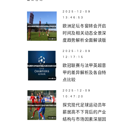
2025-12-09
13:46:53
欧洲足坛冬窗转会开启
时间及相关动态全景深
度趋势解析全面解读版
2025-12-09
12:17:15
欧冠联赛与法甲英超意
甲的差异解析及各自特
点比较
2025-12-09
10:47:20
探究现代足球运动员年
薪居高不下背后的产业
结构与市场因素深层因