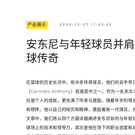
产品展示
2024-12-27 11:53:35
安东尼与年轻球员并肩
球传奇
在篮球的历史长河中，有许多传奇球员，他们的名字早
（Carmelo Anthony）就是其中之一。作为一
仅是个人的成就，更充满了传承与激励。随着年岁的增
和榜样。他以自己的经历和精神，激励着新一代球员，
文章中，我们将从四个方面详细阐述安东尼如何与年轻
球场上的技术和领导力，其次是他在场下的职业态度和