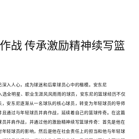
作战 传承激励精神续写篮
已深入人心，成为球迷和后辈球员心中的楷模。安东尼
名多次入选全明星、职业生涯风风雨雨的球员，安东尼的篮球经历不仅
长，安东尼逐渐从一名球队的核心球员，转变为年轻球员的导师
并且通过与年轻球员并肩作战，延续着自己的篮球传奇。在这篇
球员并肩作战，并通过他的激励精神续写篮球传奇：首先是他在
对年轻球员的影响，然后是他在社会责任上的担当和他与年轻球