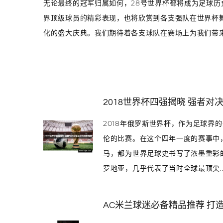
无论最终的冠军归属如何，28号世界杯都将成为足球
界顶级球员的精彩表现，也将欣赏到各支强队在世界杯
化的盛大庆典。我们期待着各支球队在赛场上为我们带
2018世界杯四强揭晓 强者
2018年俄罗斯世界杯，作为足球界
伦的比赛。在这个四年一度的赛事中
马，都为世界足球史书写了浓墨重彩的
罗地亚，几乎代表了当时全球最顶尖..
AC米兰球迷必备精品推荐 打