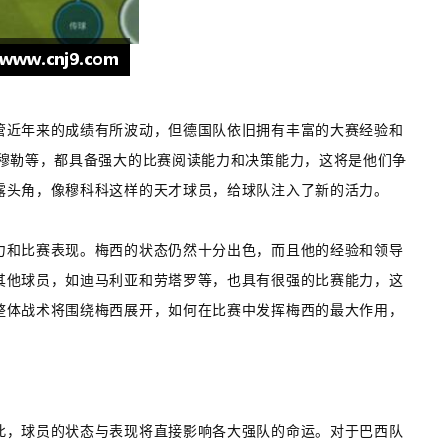
管近年来的成绩有所波动，但德国队依旧拥有丰富的大赛经验和
·穆勒等，都具备强大的比赛阅读能力和决策能力，这将是他们争
露头角，像穆科科这样的天才球员，给球队注入了新的活力。
力和比赛表现。梅西的状态仍然十分出色，而且他的经验和领导
其他球员，如迪马利亚和劳塔罗等，也具有很强的比赛能力，这
整体战术将围绕梅西展开，如何在比赛中发挥梅西的最大作用，
此，球员的状态与表现将直接影响各大强队的命运。对于巴西队