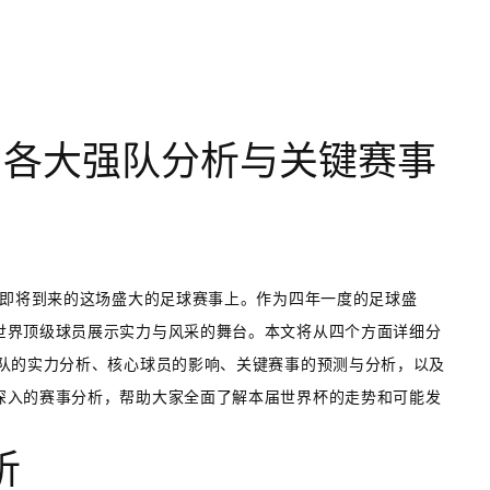
：各大强队分析与关键赛事
在即将到来的这场盛大的足球赛事上。作为四年一度的足球盛
世界顶级球员展示实力与风采的舞台。本文将从四个方面详细分
强队的实力分析、核心球员的影响、关键赛事的预测与分析，以及
深入的赛事分析，帮助大家全面了解本届世界杯的走势和可能发
析