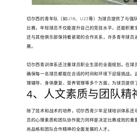
切尔西的青年队（如U18、U23等）为球员提供了与
比赛，年轻球员不仅能提升自己的竞技水平，还能积累
还与其他俱乐部保持着紧密的合作关系，许多青年球员
展。
切尔西青训体系还注重球员职业生涯的全面规划。在球
确保每一名球员都能在合适的时间和环境下迎接挑战。
理辅导、身体康复、营养管理等多个方面，为球员提供
4、人文素质与团队精
除了技术和战术的培养，切尔西青少年足球培训体系还
员的心理素质和团队协作能力同样是决定比赛成败的重
尚品格和团队合作精神的全面发展的人才。