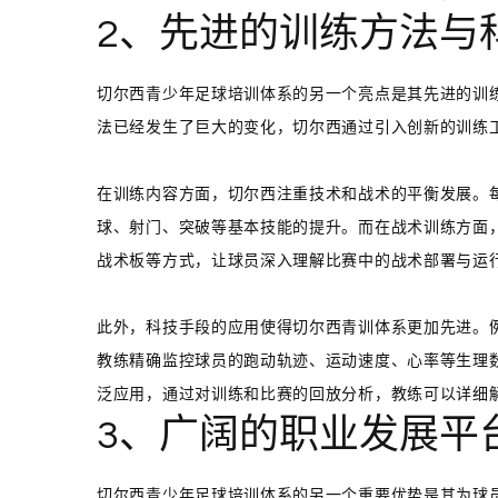
2、先进的训练方法与
切尔西青少年足球培训体系的另一个亮点是其先进的训
法已经发生了巨大的变化，切尔西通过引入创新的训练
在训练内容方面，切尔西注重技术和战术的平衡发展。
球、射门、突破等基本技能的提升。而在战术训练方面
战术板等方式，让球员深入理解比赛中的战术部署与运
此外，科技手段的应用使得切尔西青训体系更加先进。
教练精确监控球员的跑动轨迹、运动速度、心率等生理
泛应用，通过对训练和比赛的回放分析，教练可以详细
3、广阔的职业发展平
切尔西青少年足球培训体系的另一个重要优势是其为球