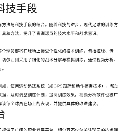
科技手段
练方法与科技手段的结合。随着科技的进步，现代足球的训练方
工具和方法，提升了青训球员的技术水平和战术意识。
每个球员都将在球场上接受个性化的技术训练，包括控球、传
，切尔西则采用了细化的战术分解与模拟训练，通过视频分析、
行。
例如，使用运动追踪系统（如GPS跟踪和动作捕捉技术），帮助
数据，及时调整训练计划，提高训练效果。视频分析软件也被广
解读每个球员在场上的表现，并提供具体的改进建议。
台
员提供了广阔的职业发展平台。切尔西不仅仅关注球员的技术训