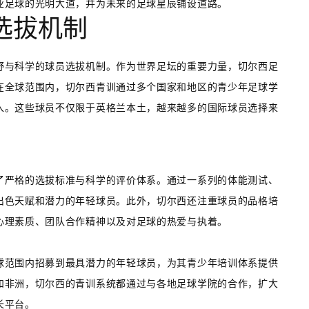
业足球的光明大道，并为未来的足球星辰铺设道路。
选拔机制
野与科学的球员选拔机制。作为世界足坛的重要力量，切尔西足
在全球范围内，切尔西青训通过多个国家和地区的青少年足球学
入。这些球员不仅限于英格兰本土，越来越多的国际球员选择来
了严格的选拔标准与科学的评价体系。通过一系列的体能测试、
出色天赋和潜力的年轻球员。此外，切尔西还注重球员的品格培
心理素质、团队合作精神以及对足球的热爱与执着。
球范围内招募到最具潜力的年轻球员，为其青少年培训体系提供
和非洲，切尔西的青训系统都通过与各地足球学院的合作，扩大
长平台。