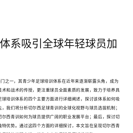
体系吸引全球年轻球员加
足球豪门之一，其青少年足球培训体系在近年来逐渐崭露头角，成为
技术和战术的传授，更注重球员全面素质的发展，致力于培养具
足球培训体系的四个主要方面进行详细阐述，探讨该体系如何吸
先，我们将分析切尔西足球青训的全球化视野与球员选拔机制；
切尔西青训如何为球员提供广阔的职业发展平台；最后，探讨切
独特优势。通过这四个方面的详细探讨，本文旨在呈现切尔西青