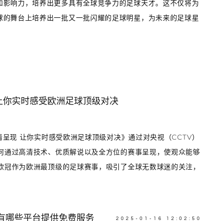
和影响力，培养出更多具有全球竞争力的足球天才。这不仅将为
球的舞台上培养出一批又一批闪耀的足球明星，为未来的足球星
 让你实时感受欧洲足球顶级对决
清呈现 让你实时感受欧洲足球顶级对决》通过对央视（CCTV）
何通过高清技术、优质解说以及全方位的赛事呈现，使观众能够
欧冠作为欧洲最顶级的足球赛事，吸引了全球无数球迷的关注，
有哪些平台提供免费服务
2025-01-16 12:02:50