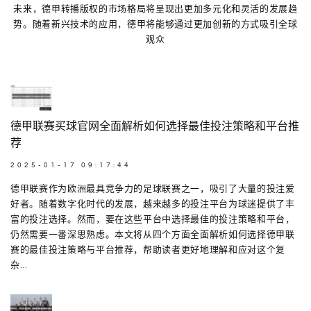
未来，德甲转播版权的市场格局将呈现出更加多元化和灵活的发展趋
势。随着新兴技术的应用，德甲将能够通过更加创新的方式吸引全球
观众
德甲联赛买球官网全面解析如何选择最佳投注策略和平台推
荐
2025-01-17 09:17:44
德甲联赛作为欧洲最具竞争力的足球联赛之一，吸引了大量的投注爱
好者。随着数字化时代的发展，越来越多的投注平台为球迷提供了丰
富的投注选择。然而，要在这些平台中选择最佳的投注策略和平台，
仍然需要一番深思熟虑。本文将从四个方面全面解析如何选择德甲联
赛的最佳投注策略与平台推荐，帮助读者更好地理解和应对这个复
杂...