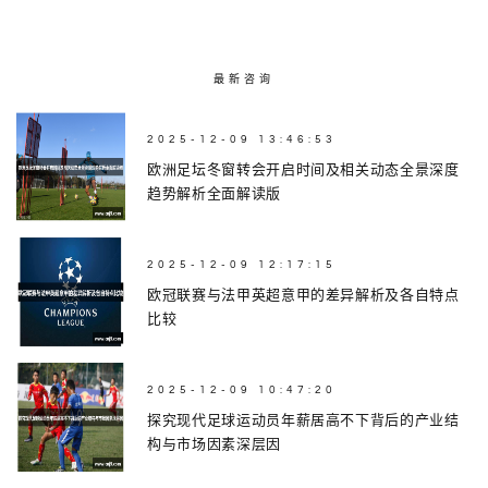
最新咨询
2025-12-09 13:46:53
欧洲足坛冬窗转会开启时间及相关动态全景深度
趋势解析全面解读版
2025-12-09 12:17:15
欧冠联赛与法甲英超意甲的差异解析及各自特点
比较
2025-12-09 10:47:20
探究现代足球运动员年薪居高不下背后的产业结
构与市场因素深层因