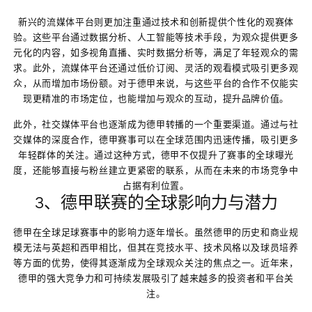
新兴的流媒体平台则更加注重通过技术和创新提供个性化的观赛体
验。这些平台通过数据分析、人工智能等技术手段，为观众提供更多
元化的内容，如多视角直播、实时数据分析等，满足了年轻观众的需
求。此外，流媒体平台还通过低价订阅、灵活的观看模式吸引更多观
众，从而增加市场份额。对于德甲来说，与这些平台的合作不仅能实
现更精准的市场定位，也能增加与观众的互动，提升品牌价值。
此外，社交媒体平台也逐渐成为德甲转播的一个重要渠道。通过与社
交媒体的深度合作，德甲赛事可以在全球范围内迅速传播，吸引更多
年轻群体的关注。通过这种方式，德甲不仅提升了赛事的全球曝光
度，还能够直接与粉丝建立更紧密的联系，从而在未来的市场竞争中
占据有利位置。
3、德甲联赛的全球影响力与潜力
德甲在全球足球赛事中的影响力逐年增长。虽然德甲的历史和商业规
模无法与英超和西甲相比，但其在竞技水平、技术风格以及球员培养
等方面的优势，使得其逐渐成为全球观众关注的焦点之一。近年来，
德甲的强大竞争力和可持续发展吸引了越来越多的投资者和平台关
注。