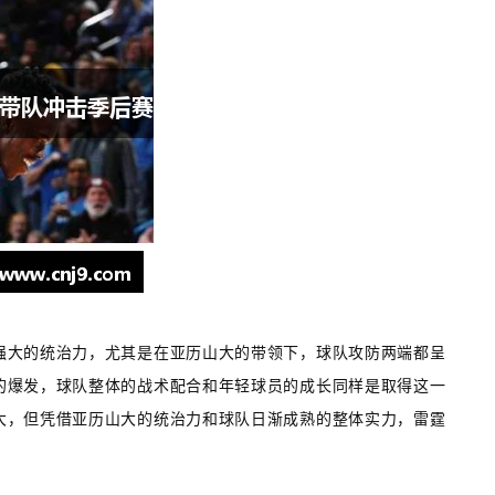
强大的统治力，尤其是在亚历山大的带领下，球队攻防两端都呈
的爆发，球队整体的战术配合和年轻球员的成长同样是取得这一
大，但凭借亚历山大的统治力和球队日渐成熟的整体实力，雷霆