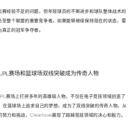
后赛经验不足的问题，但年轻球员的不断进步和球队整体战术的
乃至整个联盟的重要竞争者。如果能够继续保持现在的状态，雷
为真正的冠军争夺者。
神在LPL赛场和篮球场双线突破成为传奇人物
中国LPL赛场上打拼多年的英雄级人物，不仅在电子竞技领域创造了
，在篮球场上追求自己的梦想，成为了双线突破的传奇人物。从
努力和挑战，Clearlove展现了超越竞技领域的决心和毅力。