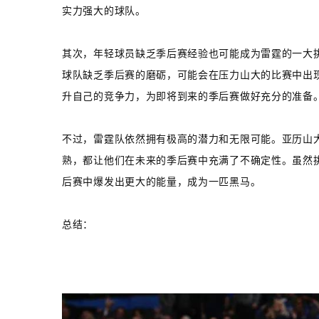
实力强大的球队。
其次，年轻球员缺乏季后赛经验也可能成为雷霆的一大
球队缺乏季后赛的磨砺，可能会在压力山大的比赛中出
升自己的竞争力，为即将到来的季后赛做好充分的准备
不过，雷霆队依然拥有极高的潜力和无限可能。亚历山
熟，都让他们在未来的季后赛中充满了不确定性。虽然
后赛中爆发出更大的能量，成为一匹黑马。
总结：