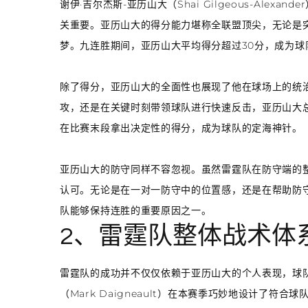
谢伊·吉尔杰斯-亚历山大（Shai Gilgeous-Ale
关重要。亚历山大的得分能力堪称全联盟顶尖，无论是
梦。九连胜期间，亚历山大平均得分超过30分，成为球
除了得分，亚历山大的全面性也展现了他在球场上的统
攻，还是在关键时刻带领球队进行快速反击，亚历山大
在比赛末段拿出决定性的得分，成为球队的定海神针。
亚历山大的防守同样不容忽视。虽然雷霆队在防守端的
认可。无论是在一对一防守中的位置感，还是在帮助防
队能够保持连胜的重要原因之一。
2、雷霆队整体战术体
雷霆队的成功并不仅仅依赖于亚历山大的个人表现，球
（Mark Daigneault）在本赛季巧妙地设计了