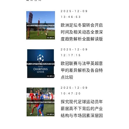
2025-12-09
13:46:53
欧洲足坛冬窗转会开启
时间及相关动态全景深
度趋势解析全面解读版
2025-12-09
12:17:15
欧冠联赛与法甲英超意
甲的差异解析及各自特
点比较
2025-12-09
10:47:20
探究现代足球运动员年
薪居高不下背后的产业
结构与市场因素深层因