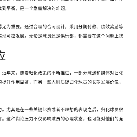
找到平衡，是一个急需解决的难题。
得尤为重要。通过合理的合同设计，采用分期付款、绩效奖励等
实现可控发展。无论是球员还是俱乐部，都需要在这个问题上找
应
。近年来，随着归化政策的不断推进，一部分球迷和媒体对归化
的提升作用显著，而另一些人则质疑归化球员的长期发展价值，
力。尤其是在一些关键比赛或者不理想的表现之后，归化球员很
评。这种舆论压力不仅影响球员的心理状态，也可能对他们的竞