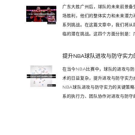
广东大胜广州后，球队的未来前景备
场胜利，他们的整体实力和未来潜力
系列挑战。在这篇文章中，我们将从
临的潜在挑战。这四个方面分别是：广东
提升NBA球队进攻与防守实
在当今NBA比赛中，球队的进攻与
术的日益复杂，提升进攻与防守实力
NBA球队进攻与防守实力的关键策
系的执行力、团队协作对进攻与防守的影