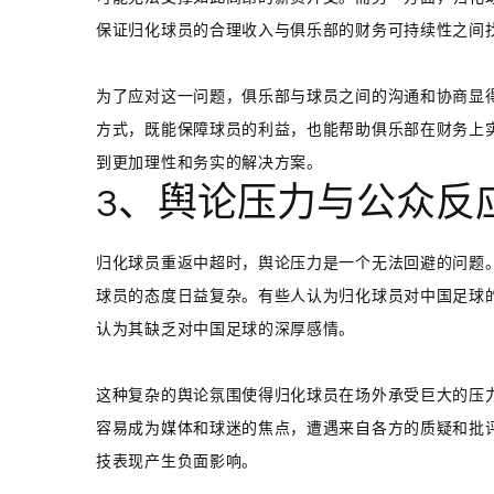
保证归化球员的合理收入与俱乐部的财务可持续性之间
为了应对这一问题，俱乐部与球员之间的沟通和协商显
方式，既能保障球员的利益，也能帮助俱乐部在财务上
到更加理性和务实的解决方案。
3、舆论压力与公众反
归化球员重返中超时，舆论压力是一个无法回避的问题
球员的态度日益复杂。有些人认为归化球员对中国足球
认为其缺乏对中国足球的深厚感情。
这种复杂的舆论氛围使得归化球员在场外承受巨大的压
容易成为媒体和球迷的焦点，遭遇来自各方的质疑和批
技表现产生负面影响。