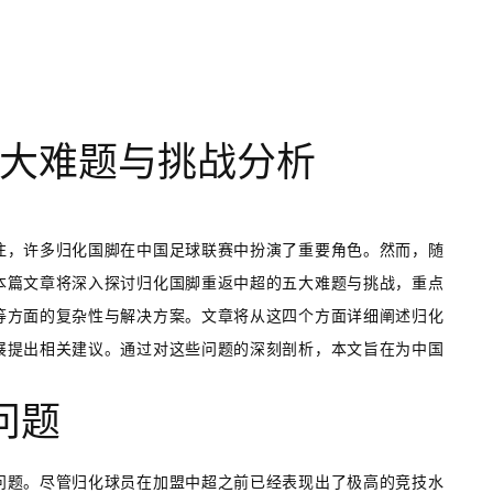
大难题与挑战分析
注，许多归化国脚在中国足球联赛中扮演了重要角色。然而，随
本篇文章将深入探讨归化国脚重返中超的五大难题与挑战，重点
等方面的复杂性与解决方案。文章将从这四个方面详细阐述归化
展提出相关建议。通过对这些问题的深刻剖析，本文旨在为中国
问题
问题。尽管归化球员在加盟中超之前已经表现出了极高的竞技水