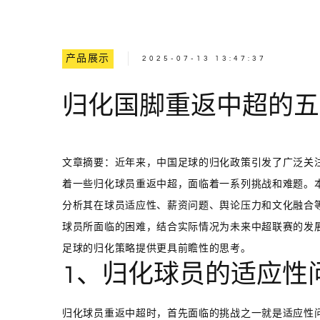
产品展示
2025-07-13 13:47:37
归化国脚重返中超的五
文章摘要：近年来，中国足球的归化政策引发了广泛关
着一些归化球员重返中超，面临着一系列挑战和难题。
分析其在球员适应性、薪资问题、舆论压力和文化融合
球员所面临的困难，结合实际情况为未来中超联赛的发
足球的归化策略提供更具前瞻性的思考。
1、归化球员的适应性
归化球员重返中超时，首先面临的挑战之一就是适应性