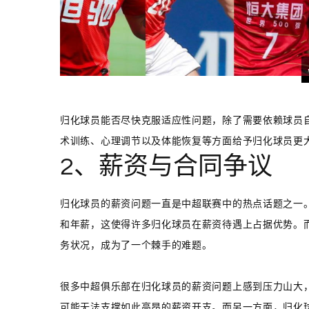
归化球员能否尽快克服适应性问题，除了需要依赖球员
术训练、心理调节以及体能恢复等方面给予归化球员更
2、薪资与合同争议
归化球员的薪资问题一直是中超联赛中的热点话题之一
和年薪，这使得许多归化球员在薪资待遇上占据优势。
务状况，成为了一个棘手的难题。
很多中超俱乐部在归化球员的薪资问题上感到压力山大
可能无法支撑如此高昂的薪资开支。而另一方面，归化