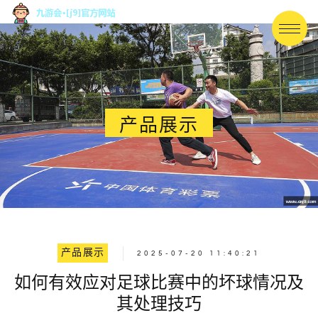
产品展示
产品展示
2025-07-20 11:40:21
如何有效应对足球比赛中的坏球情况及
其处理技巧