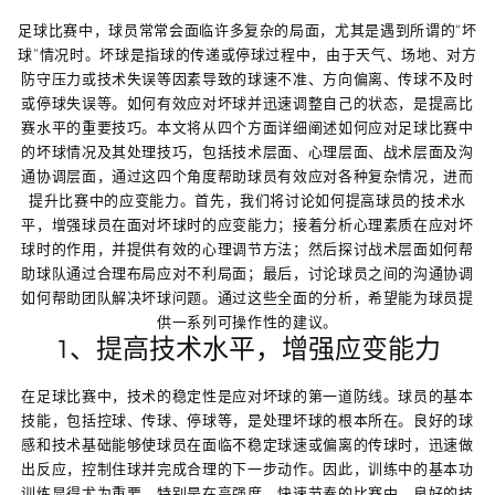
足球比赛中，球员常常会面临许多复杂的局面，尤其是遇到所谓的“坏
球”情况时。坏球是指球的传递或停球过程中，由于天气、场地、对方
防守压力或技术失误等因素导致的球速不准、方向偏离、传球不及时
或停球失误等。如何有效应对坏球并迅速调整自己的状态，是提高比
赛水平的重要技巧。本文将从四个方面详细阐述如何应对足球比赛中
的坏球情况及其处理技巧，包括技术层面、心理层面、战术层面及沟
通协调层面，通过这四个角度帮助球员有效应对各种复杂情况，进而
提升比赛中的应变能力。首先，我们将讨论如何提高球员的技术水
平，增强球员在面对坏球时的应变能力；接着分析心理素质在应对坏
球时的作用，并提供有效的心理调节方法；然后探讨战术层面如何帮
助球队通过合理布局应对不利局面；最后，讨论球员之间的沟通协调
如何帮助团队解决坏球问题。通过这些全面的分析，希望能为球员提
供一系列可操作性的建议。
1、提高技术水平，增强应变能力
在足球比赛中，技术的稳定性是应对坏球的第一道防线。球员的基本
技能，包括控球、传球、停球等，是处理坏球的根本所在。良好的球
感和技术基础能够使球员在面临不稳定球速或偏离的传球时，迅速做
出反应，控制住球并完成合理的下一步动作。因此，训练中的基本功
训练显得尤为重要，特别是在高强度、快速节奏的比赛中，良好的技