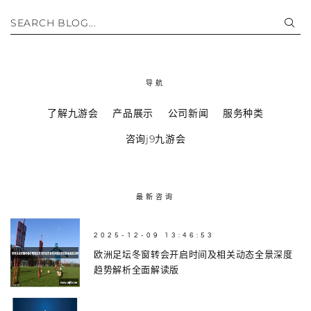
SEARCH BLOG...
导航
了解九游会
产品展示
公司新闻
服务种类
咨询j9九游会
最新咨询
2025-12-09 13:46:53
欧洲足坛冬窗转会开启时间及相关动态全景深度
趋势解析全面解读版