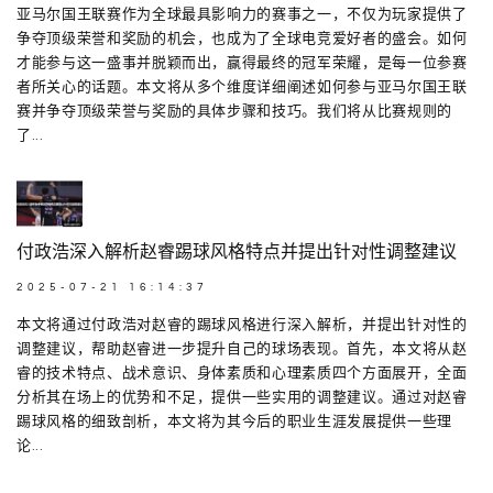
亚马尔国王联赛作为全球最具影响力的赛事之一，不仅为玩家提供了
争夺顶级荣誉和奖励的机会，也成为了全球电竞爱好者的盛会。如何
才能参与这一盛事并脱颖而出，赢得最终的冠军荣耀，是每一位参赛
者所关心的话题。本文将从多个维度详细阐述如何参与亚马尔国王联
赛并争夺顶级荣誉与奖励的具体步骤和技巧。我们将从比赛规则的
了...
付政浩深入解析赵睿踢球风格特点并提出针对性调整建议
2025-07-21 16:14:37
本文将通过付政浩对赵睿的踢球风格进行深入解析，并提出针对性的
调整建议，帮助赵睿进一步提升自己的球场表现。首先，本文将从赵
睿的技术特点、战术意识、身体素质和心理素质四个方面展开，全面
分析其在场上的优势和不足，提供一些实用的调整建议。通过对赵睿
踢球风格的细致剖析，本文将为其今后的职业生涯发展提供一些理
论...