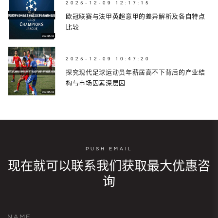
2025-12-09 12:17:15
欧冠联赛与法甲英超意甲的差异解析及各自特点
比较
2025-12-09 10:47:20
探究现代足球运动员年薪居高不下背后的产业结
构与市场因素深层因
PUSH EMAIL
现在就可以联系我们获取最大优惠咨
询
NAME