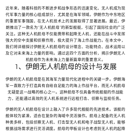
近年来，随着科技的不断进步和战争形态的迅速变化，无人机成为现
代军事力量的核心组成部分，尤其是在海军领域。伊朗作为中东地区
的重要军事强国，在无人机技术上的发展取得了显著进展。最近，伊
朗推出了一款名为“无人机航母”的新型舰艇，引起了国际社会的广泛
关注。这种无人机航母不仅能携带和起降无人机，还能在战斗中发挥
强大的空中支援和侦察作用，极大提升了海上作战能力。在本文中，
我们将详细探讨伊朗无人机航母的设计理念、功能特点、战术运用以
及它对未来海上力量的影响。通过这四个方面的分析，揭示伊朗无人
机航母作为未来海上力量新篇章的重要意义。
1、伊朗无人机航母的设计与发展
伊朗的无人机航母是在其海军力量现代化进程中的关键一步。伊朗海
军一直致力于打造具有自给自足能力的海上作战平台，而无人机航母
无疑是这一战略的核心之一。这种航母不仅具备传统舰艇的作战能
力，还能通过高效的无人机系统进行远程打击、侦察与监视任务。
伊朗的无人机航母在设计上融入了许多现代舰艇的先进技术。该舰的
舰体较为紧凑，适合在复杂的海域中灵活操作。航母上配备的无人机
种类多样，包括侦察无人机、打击型无人机和电子战型无人机，能够
根据战场需求进行灵活调度。航母的甲板设计也考虑到无人机的起降