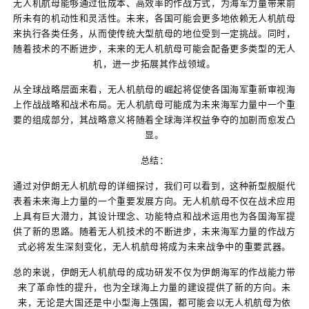
无人机航母能够通过低成本、高效率的作战方式，为海军力量带来前
所未有的机动性和灵活性。未来，各国可能会更多地依赖无人机航母
来执行各类任务，从而使传统大型航母的地位受到一定挑战。同时，
随着技术的不断进步，未来的无人机航母可能会配备更多类型的无人
机，进一步拓展其作战领域。
从全球战略层面来看，无人机航母的崛起将促使各国海军重新审视海
上作战战略和战术布局。无人机航母可能成为未来海军力量中一个重
要的组成部分，其战略意义将随着全球海洋权益争夺的加剧而愈发凸
显。
总结：
通过对伊朗无人机航母的详细探讨，我们可以看到，这种新型舰艇代
表着未来海上力量的一个重要发展方向。无人机航母不仅在战术应用
上具有巨大潜力，其设计理念、功能特点和战术运用也为各国海军提
供了新的思路。随着无人机技术的不断进步，未来海军力量的作战方
式必将发生深刻变化，无人机航母将成为未来战争中的重要武器。
总的来说，伊朗无人机航母的成功研发不仅为伊朗海军的作战能力带
来了革命性的提升，也为全球海上力量的建设提供了新的方向。未
来，无论是大国还是中小型海上强国，都可能会以无人机航母为依