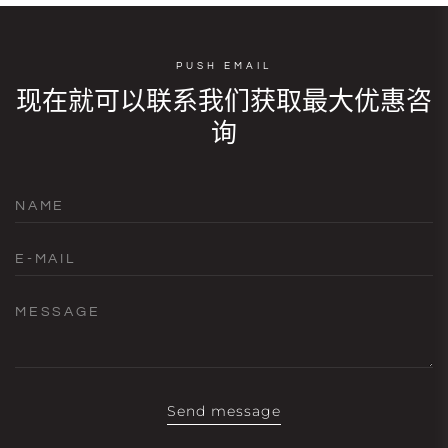
PUSH EMAIL
现在就可以联系我们获取最大优惠咨
询
NAME
E-MAIL
MESSAGE
Send message