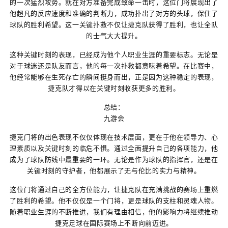
的一次猛烈攻势。就在对方准备完成致命一击时，这位门将展现出了
他超凡的反应速度和准确的判断力，成功扑出了对方的头球，保住了
球队的胜利希望。这一关键扑救不仅让捷克队获得了胜利，也让全队
的士气大大提升。
这种关键时刻的表现，已经成为他个人职业生涯的重要标志。无论是
对于球迷还是队友而言，他的每一次扑救都意味着希望。在比赛中，
他经常能够在生死存亡的瞬间挺身而出，正是因为这种稳定的表现，
捷克队才得以在关键时刻收获更多的胜利。
总结：
九游会
捷克门将的出色表现不仅仅体现在技术层面，更在于他在领导力、心
理素质以及关键时刻的临危不惧。通过全面提升自己的各项能力，他
成为了球队防线中最重要的一环。无论是作为球队的指挥官，还是在
关键时刻的守护者，他都展示了无与伦比的实力与精神。
这位门将通过自己的全方位能力，让捷克队在充满挑战的赛场上重燃
了胜利的希望。他不仅仅是一个门将，更是球队的支柱和灵魂人物。
随着职业生涯的不断推进，我们有理由相信，他的影响力将继续推动
捷克足球在国际赛场上不断向前迈进。