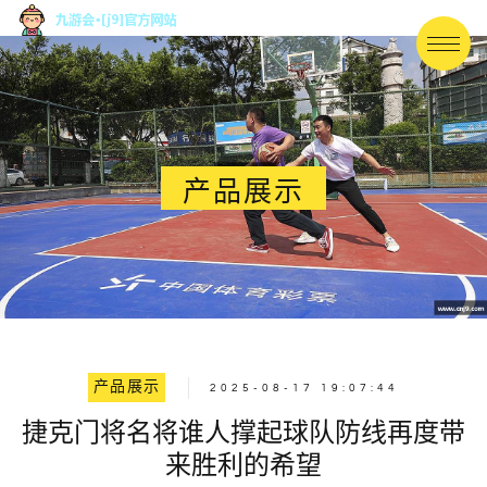
产品展示
产品展示
2025-08-17 19:07:44
捷克门将名将谁人撑起球队防线再度带
来胜利的希望