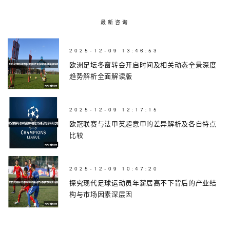
最新咨询
2025-12-09 13:46:53
欧洲足坛冬窗转会开启时间及相关动态全景深度
趋势解析全面解读版
2025-12-09 12:17:15
欧冠联赛与法甲英超意甲的差异解析及各自特点
比较
2025-12-09 10:47:20
探究现代足球运动员年薪居高不下背后的产业结
构与市场因素深层因