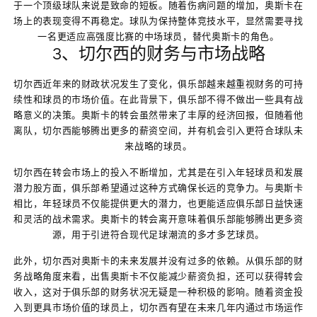
于一个顶级球队来说是致命的短板。随着伤病问题的增加，奥斯卡在
场上的表现变得不再稳定。球队为保持整体竞技水平，显然需要寻找
一名更适应高强度比赛的中场球员，替代奥斯卡的角色。
3、切尔西的财务与市场战略
切尔西近年来的财政状况发生了变化，俱乐部越来越重视财务的可持
续性和球员的市场价值。在此背景下，俱乐部不得不做出一些具有战
略意义的决策。奥斯卡的转会虽然带来了丰厚的经济回报，但随着他
离队，切尔西能够腾出更多的薪资空间，并有机会引入更符合球队未
来战略的球员。
切尔西在转会市场上的投入不断增加，尤其是在引入年轻球员和发展
潜力股方面，俱乐部希望通过这种方式确保长远的竞争力。与奥斯卡
相比，年轻球员不仅能提供更大的潜力，也更能适应俱乐部日益快速
和灵活的战术需求。奥斯卡的转会离开意味着俱乐部能够腾出更多资
源，用于引进符合现代足球潮流的多才多艺球员。
此外，切尔西对奥斯卡的未来发展并没有过多的依赖。从俱乐部的财
务战略角度来看，出售奥斯卡不仅能减少薪资负担，还可以获得转会
收入，这对于俱乐部的财务状况无疑是一种积极的影响。随着资金投
入到更具市场价值的球员上，切尔西有望在未来几年内通过市场运作