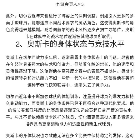
九游会真人AG
此外，切尔西近年来也进行了阵容上的深刻调整，例如引入更多的多
面手型球员，能够适应不同战术要求的灵活角色，这使得奥斯卡的角
色变得越来越模糊。随着图赫尔的战术风格逐步占据主导地位，奥斯
卡在球队中的战术地位逐渐被其他球员所取代。
2、奥斯卡的身体状态与竞技水平
奥斯卡在切尔西效力多年后，逐渐暴露出身体状态上的问题。尽管他
在年轻时具备强大的技术和创造力，但随着年龄的增长，他的速度和
灵活性逐渐下降。这使得他在高强度比赛中的表现不如以往。奥斯卡
的慢速转身和对抗能力不如一些新一代的中场球员，这使得他在英超
这种节奏飞快的联赛中，逐渐失去了竞争力。
切尔西近年来不断加强球队的体能训练，注重提升球员的爆发力和持
久跑动能力，而奥斯卡的身体条件已经不再符合这种现代化要求。他
的慢节奏和低强度的比赛风格逐渐无法适应英超日益严苛的竞技水
平。与其不断依赖奥斯卡这样的球员，切尔西更愿意投入更多资源来
培养具备更高运动能力和适应性的新生代球员。
奥斯卡的身体状况也导致他无法在多个比赛中保持稳定的发挥，这对