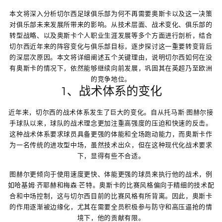
本文将深入分析切尔西足球俱乐部为何不再需要奥斯卡以及这一决策
对俱乐部未来发展所带来的影响。从技术层面、战术变化、俱乐部的
转型战略、以及奥斯卡个人职业生涯发展等多个方面进行剖析，结合
切尔西近年来的阵容变化与俱乐部目标，逐步探讨这一重要转变背后
的深层次原因。本文将详细阐述五个关键理由，说明切尔西如何在没
有奥斯卡的情况下，依然能够继续向前发展，巩固其在英超乃至欧洲
的竞争地位。
1、战术体系的变化
近年来，切尔西的战术体系发生了巨大的变化。自从托马斯·图赫尔接
手球队以来，球队的战术理念更加注重高强度的压迫和快速的反击。
这种战术体系要求球员具备更强的体能和全场跑动能力，而奥斯卡作
为一名传统的进攻型中场，虽然技术出众，但在这种现代化战术要求
下，显得有些不合适。
图赫尔更倾向于使用速度更快、体能更强的球员来执行他的战术，例
如哈基姆·齐耶赫和梅森·芒特。奥斯卡的比赛风格偏向于精细的技术配
合和中场控制，这与切尔西目前的比赛风格有所背离。因此，奥斯卡
的作用逐渐被边缘化，尤其在需要全员积极参与防守和高压逼抢的情
境下，他的贡献有限。