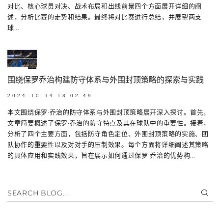
对比、核心球员对决、战术布局和出线前景四个方面展开详细的阐
述，分析比赛的走势和结果。最终将对比赛进行总结，并展望两支
球...
围绕保罗乔治构建防守体系与外围封顶策略的探索与实践
2024-10-14 13:02:49
本文围绕保罗·乔治的防守体系与外围封顶策略展开深入探讨。首先，
文章简要概述了保罗·乔治的防守特点及其在球队中的重要性。接着，
分析了四个主要方面，包括防守角色定位、外围封顶策略的实施、团
队协作的重要性以及对对手的压制效果。每个方面将详细阐述其策略
的具体应用和实践效果，旨在展示如何通过保罗·乔治的优势构...
SEARCH BLOG...