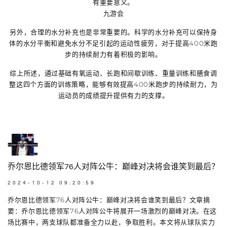
有重要意义。
九游会
另外，合理的水分补充也是非常重要的。科学的水分补充可以保持身
体的水分平衡和避免水分不足引起的运动性疲劳，对于提高400米跑
步的持续耐力有着积极的影响。
综上所述，通过基础有氧运动、长跑和间歇训练、重量训练和膳食调
整这四个方面的训练策略，能够有效提高400米跑步的持续耐力，为
运动员的成绩提升提供有力的支撑。
乔尔恩比德领军76人对阵公牛：巅峰对决将会谁笑到最后？
2024-10-12 09:20:59
乔尔恩比德领军76人对阵公牛：巅峰对决将会谁笑到最后？文章摘
要：乔尔恩比德领军76人对阵公牛将展开一场激烈的巅峰对决。在这
场比赛中，两支球队都准备全力以赴，争取胜利。本文将从球队实力