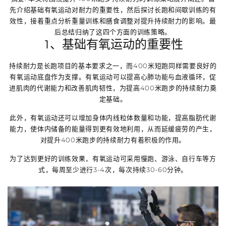
先介绍基础有氧运动对耐力的重要性，然后探讨长跑和间歇训练的有
效性，接着重点分析重量训练和膳食调整对提升持续耐力的影响。最
后总结归纳了这四个方面的训练策略。
1、基础有氧运动的重要性
持续耐力是长跑项目的基本要求之一，而400米短跑同样需要良好的
有氧运动底盘作为支撑。有氧运动可以提高心肺功能与血液循环，促
进肌肉的代谢能力和改善肌肉韧性，为提高400米跑步的持续耐力奠
定基础。
此外，有氧运动还可以增加身体内线粒体数量和功能，提高脂肪代谢
能力，使体内储备的能量得到更有效地利用，从而延缓疲劳的产生，
对提升400米跑步的持续耐力有着积极的作用。
为了达到更好的训练效果，有氧运动可采用慢跑、游泳、自行车等方
式，每周至少进行3-4次，每次持续30-60分钟。