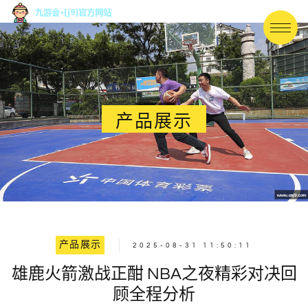
产品展示
产品展示
2025-08-31 11:50:11
雄鹿火箭激战正酣 NBA之夜精彩对决回
顾全程分析