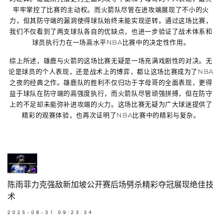
牢牢掌控了比赛的主动权。而火箭队尽管在进攻端展现了不小的火
力，但其防守端的漏洞使得球队始终未能实现逆转。通过这场比赛，
我们不仅看到了两支球队各自的优缺点，也进一步验证了战术体系和
球员执行力在一场高水平NBA比赛中的决定性作用。
综上所述，雄鹿与火箭的这场比赛无疑是一场充满戏剧性的对决。无
论是球员的个人表现，还是战术上的博弈，都让这场比赛成为了NBA
之夜的经典之作。雄鹿队的胜利不仅归功于字母哥的全面表现，更得
益于球队在防守端的高强度执行，而火箭队尽管顽强拼搏，但在防守
上的不足却未能弥补进攻端的火力。这场比赛无疑为广大球迷提供了
精彩的观赛体验，也再次证明了NBA比赛中的精彩与复杂。
陈雨菲力克强敌新加坡公开赛后场劈杀精彩夺冠展现绝佳技
术
2025-08-31 09:23:34