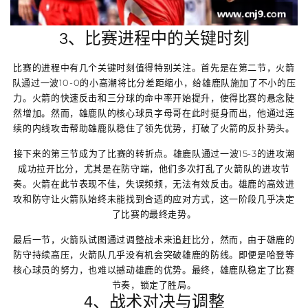
3、比赛进程中的关键时刻
比赛的进程中有几个关键时刻值得特别关注。首先是在第二节，火箭
队通过一波10-0的小高潮将比分差距缩小，给雄鹿队施加了不小的压
力。火箭的快速反击和三分球的命中率开始提升，使得比赛的悬念陡
然增加。然而，雄鹿队的核心球员字母哥在此时挺身而出，他通过连
续的内线攻击帮助雄鹿队稳住了领先优势，打破了火箭的反扑势头。
接下来的第三节成为了比赛的转折点。雄鹿队通过一波15-3的进攻潮
成功拉开比分，尤其是在防守端，他们多次打乱了火箭队的进攻节
奏。火箭在此节表现不佳，失误频频，无法有效反击。雄鹿的高效进
攻和防守让火箭队始终未能找到合适的应对方式，这一阶段几乎决定
了比赛的最终走势。
最后一节，火箭队试图通过调整战术来追赶比分，然而，由于雄鹿的
防守持续高压，火箭队几乎没有机会突破雄鹿的防线。即便是哈登等
核心球员的努力，也难以撼动雄鹿的优势。最终，雄鹿队稳定了比赛
节奏，锁定了胜局。
4、战术对决与调整