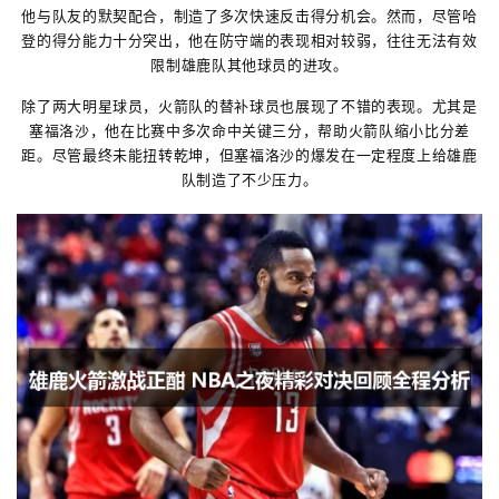
他与队友的默契配合，制造了多次快速反击得分机会。然而，尽管哈
登的得分能力十分突出，他在防守端的表现相对较弱，往往无法有效
限制雄鹿队其他球员的进攻。
除了两大明星球员，火箭队的替补球员也展现了不错的表现。尤其是
塞福洛沙，他在比赛中多次命中关键三分，帮助火箭队缩小比分差
距。尽管最终未能扭转乾坤，但塞福洛沙的爆发在一定程度上给雄鹿
队制造了不少压力。