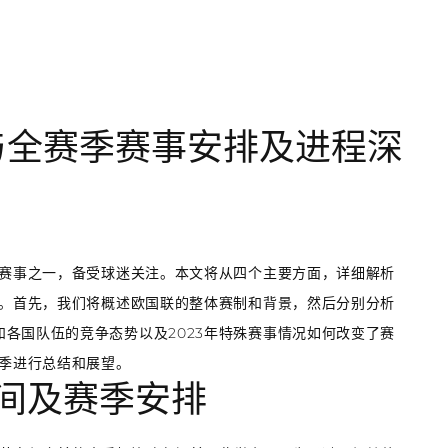
间与全赛季赛事安排及进程深
队赛事之一，备受球迷关注。本文将从四个主要方面，详细解析
程。首先，我们将概述欧国联的整体赛制和背景，然后分别分析
各国队伍的竞争态势以及2023年特殊赛事情况如何改变了赛
赛季进行总结和展望。
时间及赛季安排