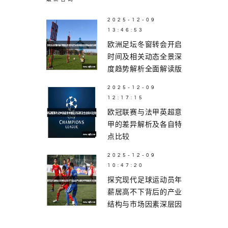
2025-12-09
13:46:53
欧洲足坛冬窗转会开启
时间及相关动态全景深
度趋势解析全面解读版
2025-12-09
12:17:15
欧冠联赛与法甲英超意
甲的差异解析及各自特
点比较
2025-12-09
10:47:20
探究现代足球运动员年
薪居高不下背后的产业
结构与市场因素深层因