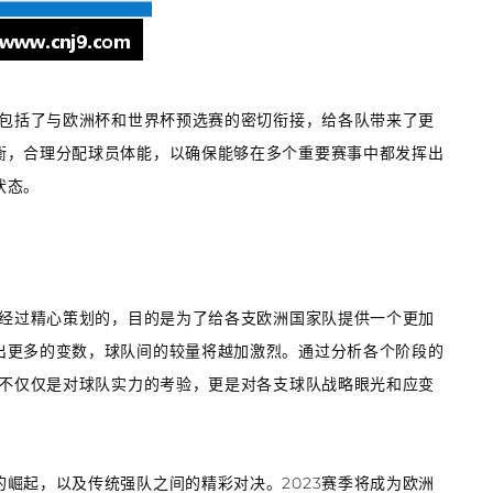
还包括了与欧洲杯和世界杯预选赛的密切衔接，给各队带来了更
衡，合理分配球员体能，以确保能够在多个重要赛事中都发挥出
状态。
是经过精心策划的，目的是为了给各支欧洲国家队提供一个更加
出更多的变数，球队间的较量将越加激烈。通过分析各个阶段的
联不仅仅是对球队实力的考验，更是对各支球队战略眼光和应变
崛起，以及传统强队之间的精彩对决。2023赛季将成为欧洲