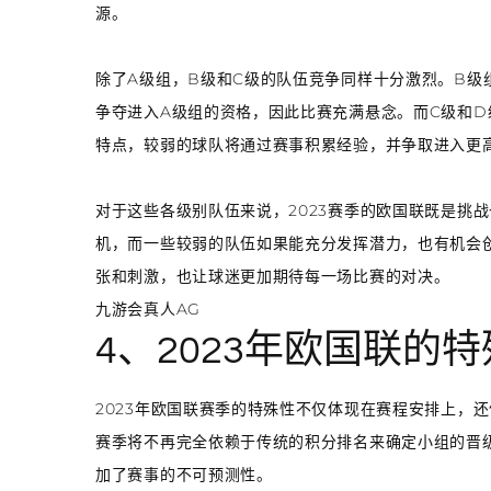
源。
除了A级组，B级和C级的队伍竞争同样十分激烈。B级
争夺进入A级组的资格，因此比赛充满悬念。而C级和
特点，较弱的球队将通过赛事积累经验，并争取进入更
对于这些各级别队伍来说，2023赛季的欧国联既是挑
机，而一些较弱的队伍如果能充分发挥潜力，也有机会
张和刺激，也让球迷更加期待每一场比赛的对决。
九游会真人AG
4、2023年欧国联的
2023年欧国联赛季的特殊性不仅体现在赛程安排上，还
赛季将不再完全依赖于传统的积分排名来确定小组的晋
加了赛事的不可预测性。