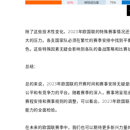
除了这些技术性变化，2023年欧国联的特殊赛事情况
大的压力。各支国家队必须在繁忙的赛季安排中找到平
色。这些特殊因素无疑会影响到各队的备战策略和比赛
总结：
总的来说，2023年欧国联的开赛时间和赛事安排无疑
公平和有竞争力的平台。随着赛季的深入，赛事将呈现
赛程安排和赛事规则的调整，可以看出，2023年欧国
能力的全面检验。
在未来的欧国联赛季中，我们也可以期待更多新兴力量的