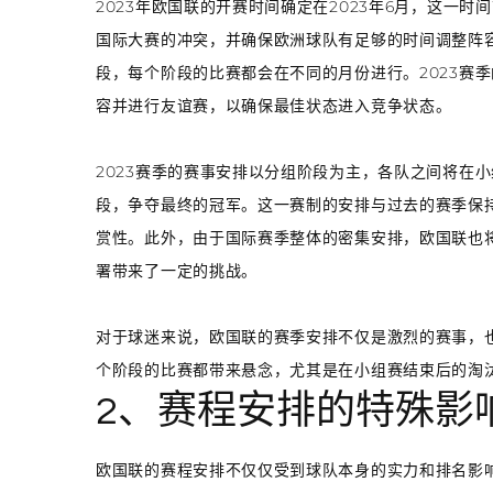
2023年欧国联的开赛时间确定在2023年6月，这一
国际大赛的冲突，并确保欧洲球队有足够的时间调整阵
段，每个阶段的比赛都会在不同的月份进行。2023赛
容并进行友谊赛，以确保最佳状态进入竞争状态。
2023赛季的赛事安排以分组阶段为主，各队之间将在
段，争夺最终的冠军。这一赛制的安排与过去的赛季保
赏性。此外，由于国际赛季整体的密集安排，欧国联也
署带来了一定的挑战。
对于球迷来说，欧国联的赛季安排不仅是激烈的赛事，
个阶段的比赛都带来悬念，尤其是在小组赛结束后的淘
2、赛程安排的特殊影
欧国联的赛程安排不仅仅受到球队本身的实力和排名影