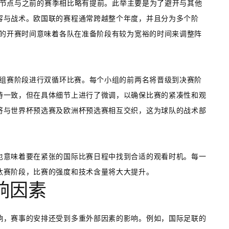
时间节点与之前的赛季相比略有提前。此举主要是为了避开与其他
容与战术。欧国联的赛程通常跨越整个年度，并且分为多个阶
季的开赛时间意味着各队在准备阶段有较为宽裕的时间来调整阵
小组赛阶段进行双循环比赛。每个小组的前两名将晋级到决赛阶
持一致，但在具体细节上进行了微调，以确保比赛的紧凑性和观
将与世界杯预选赛及欧洲杯预选赛相互交织，这为球队的战术部
也意味着要在紧张的国际比赛日程中找到合适的观看时机。每一
汰赛阶段，比赛的强度和技术含量将大大提升。
响因素
响，赛事的安排还受到多重外部因素的影响。例如，国际足联的