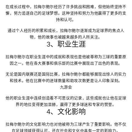
在成长过程中，拉梅尔鲍尔经历了许多挑战和困难，但他始终坚持不
懈，努力追逐自己的足球梦想。这种坚持和努力为他赢得了更多的支
持和认可。
通过个人经历的积累和成长，拉梅尔鲍尔逐渐成为足球界的焦点人
物，他的故事也被越来越多的人所关注。
3、职业生涯
拉梅尔鲍尔在职业生涯中的成就和表现也是他被尊称为三球的重要原
因之一。他在各大赛事和俱乐部的比赛中展现出了出色的表现。
无论是国内联赛还是国际比赛，拉梅尔鲍尔都能够展现出惊人的实力
和技术。他在比赛中的进球数量和助攻次数更是让人印象深刻。
九游会
他的职业生涯中连续创造着不可思议的记录，这些成就也让他在足球
界的地位变得更加显赫，赢得了更多球迷和专家的赞誉。
4、文化影响
拉梅尔鲍尔的文化影响力也对他被称为三球产生了重要影响。他不仅
在足球领域获得认可，还在社会和文化中具有一定的影响力。