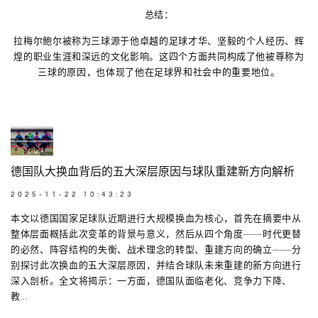
总结：
拉梅尔鲍尔被称为三球源于他卓越的足球才华、坚毅的个人经历、辉
煌的职业生涯和深远的文化影响。这四个方面共同构成了他被尊称为
三球的原因，也体现了他在足球界和社会中的重要地位。
德国队大换血背后的五大深层原因与球队重建新方向解析
2025-11-22 10:43:23
本文以德国国家足球队近期进行大规模换血为核心，首先在摘要中从
整体层面概括此次变革的背景与意义，然后从四个角度——时代更替
的必然、阵容结构的失衡、战术理念的转型、重建方向的确立——分
别探讨此次换血的五大深层原因，并结合球队未来重建的新方向进行
深入剖析。全文将揭示：一方面，德国队面临老化、竞争力下降、
教...