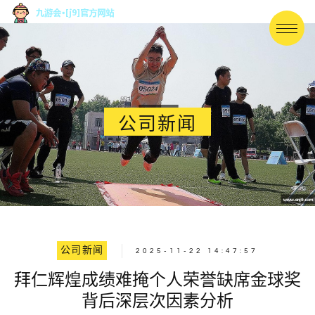
公司新闻
公司新闻
2025-11-22 14:47:57
拜仁辉煌成绩难掩个人荣誉缺席金球奖
背后深层次因素分析