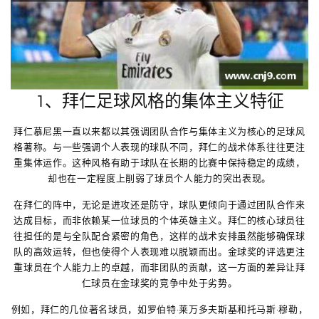
1、拜仁足球风格的集体主义特征
拜仁慕尼黑一直以来都以其强调团队合作与集体主义为核心的足球风
格著称。与一些强调个人表现的球队不同，拜仁的战术体系往往更注
重集体运作。这种风格有助于球队在长期的比赛中保持稳定的成绩，
却也在一定程度上削弱了球员个人能力的突出表现。
在拜仁的阵中，无论是进攻还是防守，球队更倾向于通过团队合作来
达成目标，而非依赖某一位球员的个体英雄主义。拜仁的核心球员往
往担任的是与全队配合紧密的角色，这样的战术安排虽然能够确保球
队的高效运转，但也使得个人表现难以脱颖而出。金球奖的评选更注
重球员在个人能力上的卓越，而非团队的贡献，这一方面的差异让拜
仁球员在金球奖的竞争中处于劣势。
例如，拜仁的几位著名球员，如罗伯特·莱万多夫斯基和托马斯·穆勒，