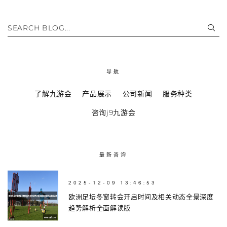
SEARCH BLOG...
导航
了解九游会
产品展示
公司新闻
服务种类
咨询j9九游会
最新咨询
2025-12-09 13:46:53
欧洲足坛冬窗转会开启时间及相关动态全景深度
趋势解析全面解读版