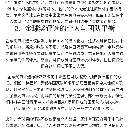
他们虽然个人能力出众，并且在各项赛事中都有着极为出色的表现，
但由于球队整体风格的缘故，他们的个人风光往往被集体荣誉所掩
盖。尽管这些球员在比赛中常常是胜负的关键人物，但由于无法在个
人表现上完全脱离集体的框架，导致他们错失了金球奖的机会。
2、金球奖评选的个人与团队平衡
金球奖的评选不仅依赖于球员个人的技术能力，还涉及球员在比赛中
的影响力、所效力球队的表现、以及在国际赛事中的成绩。金球奖往
往青睐那些能够在关键比赛中决定胜负的球员，尤其是能在大赛中独
立承担责任的球员。然而，拜仁球员所在的环境和体系，往往使得他
们在这些标准下不占优势。
金球奖的评选标准常常偏向于那些在国际比赛中独自担当重任的球
员。例如，梅西和C罗都在国家队和俱乐部层面都有着令人惊叹的表
现，且常常在最重要的时刻拯救球队。这使得他们在金球奖评选中占
据了极大的话语权。而拜仁的球员们虽然在俱乐部中表现亮眼，但他
们往往在国际赛事中未能像梅西或C罗那样成为国家队的核心人物。
这使得他们在金球奖的角逐中，缺乏一些关键的“加分项”。
此外，金球奖的评选不仅仅是看个人数据，还注重球员在赛季中的综
合表现。在欧洲足坛，个人英雄主义逐渐占据主流地位，尤其是在大