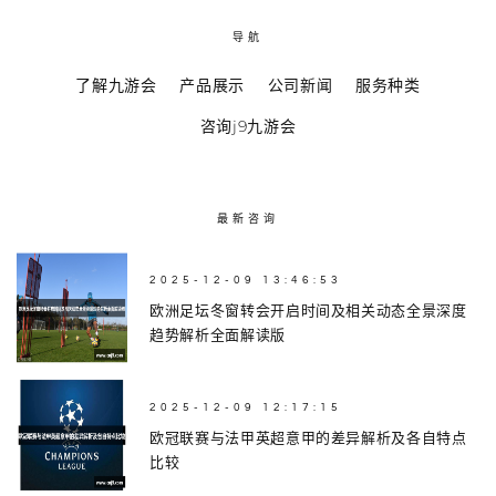
导航
了解九游会
产品展示
公司新闻
服务种类
咨询j9九游会
最新咨询
2025-12-09 13:46:53
欧洲足坛冬窗转会开启时间及相关动态全景深度
趋势解析全面解读版
2025-12-09 12:17:15
欧冠联赛与法甲英超意甲的差异解析及各自特点
比较