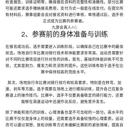
检查报告、训练证明等，确保报名资料的完整性和准确性。部分比赛
可能还要求选手缴纳报名费用，支付方式一般是在线支付。在提交所
有材料后，赛事组委会会对报名资料进行审核，审核通过后，选手将
正式成为比赛的参赛者。
九游会真人AG
2、参赛前的身体准备与训练
在报名成功后，选手需要进入训练阶段，以确保自己在比赛中的最佳
状态。场地自行车比赛对骑行技术和体能要求非常高，运动员需要针
对不同的比赛项目进行针对性的训练。首先，基础的体能训练不可忽
视，尤其是耐力、爆发力和灵活性的提升。这些训练有助于选手在比
赛中保持较高的竞技水平。
其次，场地自行车比赛对骑行技巧有较高要求，特别是在转弯、加
速、刹车等方面。选手需要在场地上进行模拟训练，提升自己在复杂
赛道上的操作技巧。比赛中，选手不仅要具备稳定的骑行能力，还要
能够在高速运动中迅速作出反应，避免意外发生。
除了体能和技巧的训练，心理准备也是不可忽视的一部分。高水平的
比赛不仅仅是身体上的较量，还需要选手具备较强的心理素质。运动
员可以通过冥想、放松训练等方式来缓解比赛前的紧张情绪，提高自