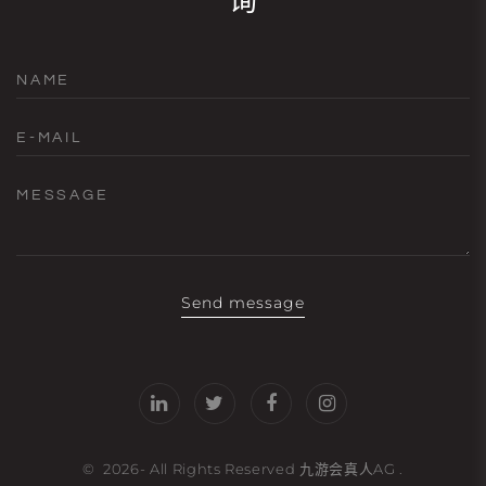
询
NAME
E-MAIL
MESSAGE
Send message
©
2026
- All Rights Reserved
九游会真人AG
.