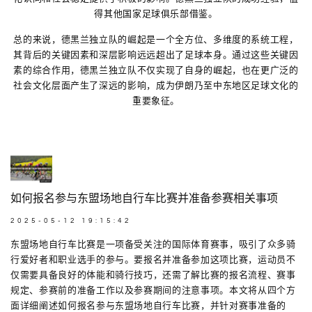
得其他国家足球俱乐部借鉴。
总的来说，德黑兰独立队的崛起是一个全方位、多维度的系统工程，
其背后的关键因素和深层影响远远超出了足球本身。通过这些关键因
素的综合作用，德黑兰独立队不仅实现了自身的崛起，也在更广泛的
社会文化层面产生了深远的影响，成为伊朗乃至中东地区足球文化的
重要象征。
如何报名参与东盟场地自行车比赛并准备参赛相关事项
2025-05-12 19:15:42
东盟场地自行车比赛是一项备受关注的国际体育赛事，吸引了众多骑
行爱好者和职业选手的参与。要报名并准备参加这项比赛，运动员不
仅需要具备良好的体能和骑行技巧，还需了解比赛的报名流程、赛事
规定、参赛前的准备工作以及参赛期间的注意事项。本文将从四个方
面详细阐述如何报名参与东盟场地自行车比赛，并针对赛事准备的