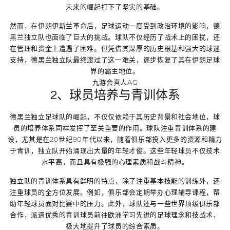
未来的崛起打下了坚实的基础。
然而，在伊朗伊斯兰革命后，足球运动一度受到政治环境的影响，德
黑兰独立队也面临了巨大的挑战。球队不仅经历了战术上的困扰，还
在管理和资金上遭遇了困难。但凭借其深厚的历史根基和强大的球迷
支持，德黑兰独立队最终渡过了这一难关，逐步恢复了其在伊朗足球
界的霸主地位。
九游会真人AG
2、球员培养与青训体系
德黑兰独立足球队的崛起，不仅仅依赖于其历史背景和社会地位，球
员的培养体系同样发挥了至关重要的作用。球队注重青训体系的建
设，尤其是在20世纪90年代以来，随着俱乐部投入更多的资源和精力
于青训，独立队开始涌现出大量的年轻才俊。这些年轻球员不仅技术
水平高，而且具有极强的心理素质和战斗精神。
独立队的青训体系具有鲜明的特点，除了注重基本技能的训练外，还
注重球员的全方位发展。例如，俱乐部会定期举办心理辅导课程，帮
助年轻球员面对比赛中的压力。此外，球队还与一些世界顶级俱乐部
合作，派遣优秀的青训球员前往欧洲学习先进的足球理念和技战术，
极大地提升了球员的综合素质。