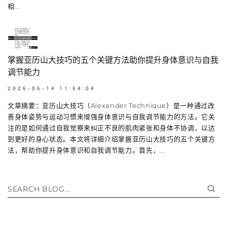
相...
掌握亚历山大技巧的五个关键方法助你提升身体意识与自我
调节能力
2025-05-14 11:54:04
文章摘要：亚历山大技巧（Alexander Technique）是一种通过改
善身体姿势与运动习惯来增强身体意识与自我调节能力的方法。它关
注的是如何通过自我觉察来纠正不良的肌肉紧张和身体不协调，以达
到更好的身心状态。本文将详细介绍掌握亚历山大技巧的五个关键方
法，帮助你提升身体意识和自我调节能力。首先，...
SEARCH BLOG...